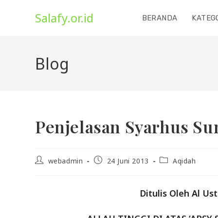
Skip
Salafy.or.id
to
BERANDA
KATEG
content
Blog
Penjelasan Syarhus Sun
Post
Post
Post
webadmin
24 Juni 2013
Aqidah
author:
published:
category:
Ditulis Oleh Al U