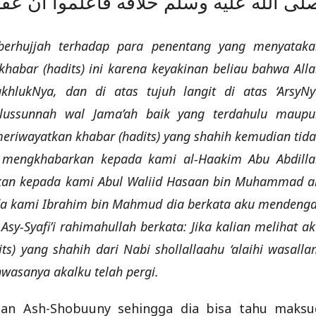
لى الله عليه وسلم خلافه فاعلموا أن ع
 berhujjah terhadap para penentang yang menyataka
abar (hadits) ini karena keyakinan beliau bahwa All
hlukNya, dan di atas tujuh langit di atas ‘ArsyNy
lussunnah wal Jama’ah baik yang terdahulu maupu
 meriwayatkan khabar (hadits) yang shahih kemudian tid
ah mengkhabarkan kepada kami al-Haakim Abu Abdilla
rkan kepada kami Abul Waliid Hasaan bin Muhammad a
ada kami Ibrahim bin Mahmud dia berkata aku mendeng
sy-Syafi’i rahimahullah berkata: Jika kalian melihat a
) yang shahih dari Nabi shollallaahu ‘alaihi wasall
wasanya akalku telah pergi.
man Ash-Shobuuny sehingga dia bisa tahu maksu