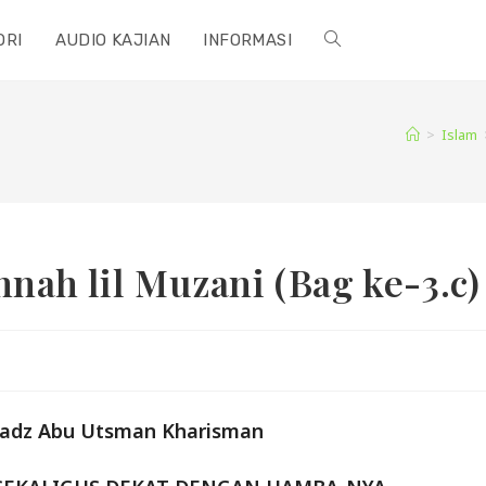
ORI
AUDIO KAJIAN
INFORMASI
TOGGLE
WEBSITE
>
Islam
SEARCH
nah lil Muzani (Bag ke-3.c)
stadz Abu Utsman Kharisman