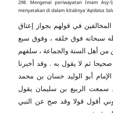
298. Mengenai periwayatan Imam Asy-S
menyatakan di dalam kitabnya ‘
Aqidatus Sal
المخالفين في قولهم بجواز إعتاق
 الله سبحانه فوق خلقه ، وفوق سبع
 من أهل السنة والجماعة ، سلفهم
صحيحا ثم لا يقول به . وقد أخبرنا
ا الإمام أبو الوليد حسان بن محمد
ل سمعت الربيع بن سليمان يقول
ني أقول قولا وقد صح عن النبي