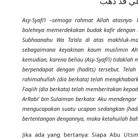
قلي قد ذهب
Asy-Syafi’i –semoga rahmat Allah atasnya-
bolehnya memerdekakan budak kafir dengan kh
Subhaanahu Wa Ta’ala di atas makhluk-mak
sebagaimana keyakinan kaum muslimin Ah
kemudian, karena beliau (Asy-Syafi’i) tidaklah
berpendapat dengan (hadits) tersebut. Tel
rahimahullah (dia berkata) telah mengkhaba
Faqiih (dia berkata) telah memberitakan kep
ArRabi’ bin Sulaiman berkata: Aku mendengar A
mengucapakan suatu ucapan sedangkan (hadits
bertentangan dengannya, maka ketahuilah bah
Jika ada yang bertanya: Siapa Abu Uts