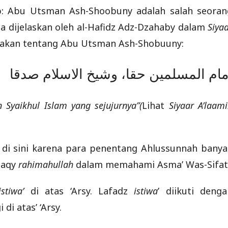
ab: Abu Utsman Ash-Shoobuny adalah salah seoran
a dijelaskan oleh al-Hafidz Adz-Dzahaby dalam
Siya
takan tentang Abu Utsman Ash-Shobuuny:
مام المسلمين حقا، وشيخ الاسلام صدقا
Syaikhul Islam yang sejujurnya”(
Lihat
Siyaar A’laam
di sini karena para penentang Ahlussunnah banya
haqy
rahimahullah
dalam memahami Asma’ Was-Sifat
istiwa’
di atas ‘Arsy. Lafadz
istiwa
’ diikuti denga
nggi di atas’ ‘Arsy.