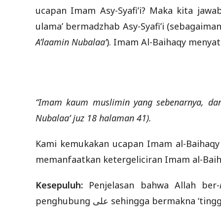
ucapan Imam Asy-Syafi’i? Maka kita jaw
ulama’ bermadzhab Asy-Syafi’i (sebagaiman
A’laamin Nubalaa’
). Imam Al-Baihaqy menya
“Imam kaum muslimin yang sebenarnya, dan 
Nubalaa’ juz 18 halaman 41).
Kami kemukakan ucapan Imam al-Baihaqy 
memanfaatkan ketergeliciran Imam al-Bai
Kesepuluh:
Penjelasan bahwa Allah ber-
penghubung على sehingga bermakna ‘ti