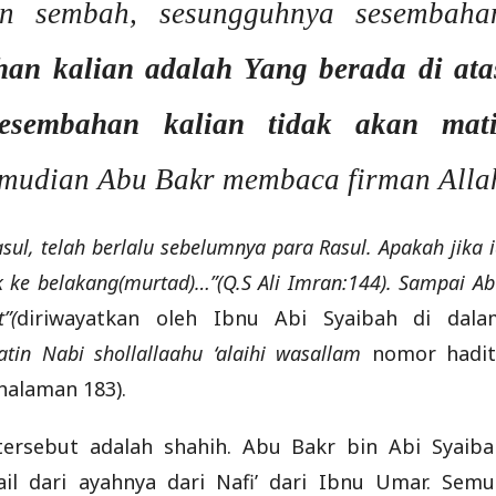
an sembah, sesungguhnya sesembaha
han kalian adalah Yang berada di ata
sesembahan
kalian
tidak akan mati
mudian Abu Bakr membaca firman Allah
l, telah berlalu sebelumnya para Rasul. Apakah jika 
k ke belakang(murtad)…”(Q.S Ali Imran:144). Sampai A
”(
diriwayatkan oleh Ibnu Abi Syaibah di dala
atin Nabi shollallaahu ‘alaihi wasallam
nomor hadit
halaman 183).
tersebut adalah shahih. Abu Bakr bin Abi Syaiba
l dari ayahnya dari Nafi’ dari Ibnu Umar. Semu