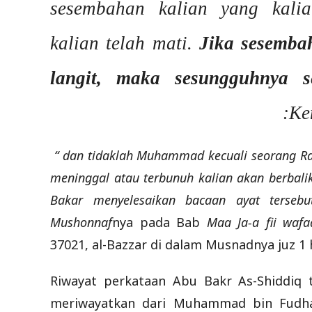
sesembahan kalian yang kali
kalian telah mati.
Jika sesemba
langit, maka sesungguhnya 
Ke
“ dan tidaklah Muhammad kecuali seorang Rasu
meninggal atau terbunuh kalian akan berbali
Bakar menyelesaikan bacaan ayat tersebut
Mushonnaf
nya pada Bab
Maa Ja-a fii wafa
37021, al-Bazzar di dalam Musnadnya juz 1 
Riwayat perkataan Abu Bakr As-Shiddiq 
meriwayatkan dari Muhammad bin Fudhai