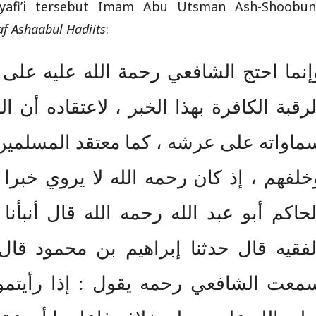
yafi’i tersebut Imam Abu Utsman Ash-Shoobun
af Ashaabul Hadiits
:
إنما احتج الشافعي رحمة الله عليه على 
لرقبة الكافرة بهذا الخبر ، لاعتقاده أن
ماواته على عرشه ، كما معتقد المسلمين
خلفهم ، إذ كان رحمه الله لا يروي خبرا 
لحاكم أبو عبد الله رحمه الله قال أنبأن
لفقيه قال حدثنا إبراهيم بن محمود قا
معت الشافعي رحمه يقول : إذا رأيتمو