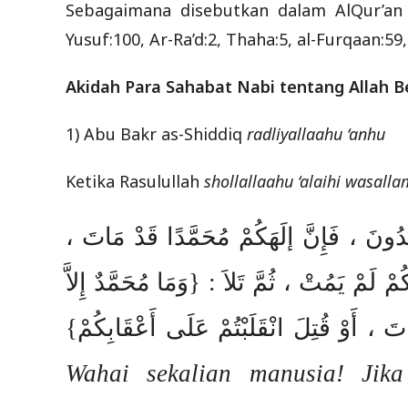
Sebagaimana disebutkan dalam AlQur’an p
Yusuf:100, Ar-Ra’d:2, Thaha:5, al-Furqaan:59,
Akidah Para Sahabat Nabi tentang Allah B
1) Abu Bakr as-Shiddiq
radliyallaahu ‘anhu
Ketika Rasulullah
shollallaahu ‘alaihi wasall
عْبُدُونَ ، فَإِنَّ إلَهَكُمْ مُحَمَّدًا قَدْ مَاتَ
ْ لَمْ يَمُتْ ، ثُمَّ تَلاَ : {وَمَا مُحَمَّدٌ إِلاَّ
َ ، أَوْ قُتِلَ انْقَلَبْتُمْ عَلَى أَعْقَابِكُمْ
Wahai sekalian manusia! Ji