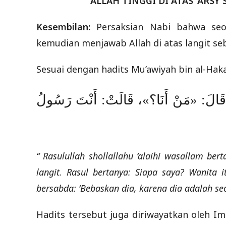
ALLAH TINGGI DI ATAS ‘ARS
Kesembilan:
Persaksian Nabi bahwa seo
kemudian menjawab Allah di atas langit se
Sesuai dengan hadits Mu’awiyah bin al-Hak
 قَالَ: «مَنْ أَنَا؟»، قَالَتْ: أَنْتَ رَسُولُ
“ Rasulullah shollallahu ‘alaihi wasallam be
langit. Rasul bertanya: Siapa saya? Wanita
bersabda: ‘Bebaskan dia, karena dia adalah se
Hadits tersebut juga diriwayatkan oleh Im