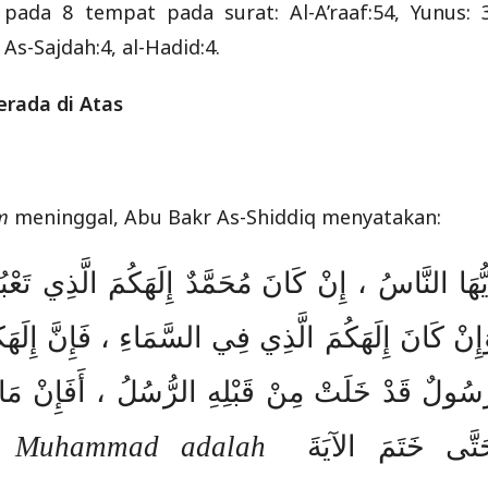
ada 8 tempat pada surat: Al-A’raaf:54, Yunus: 3
 As-Sajdah:4, al-Hadid:4.
erada di Atas
am
meninggal, Abu Bakr As-Shiddiq menyatakan:
أَيُّهَا النَّاسُ ، إِنْ كَانَ مُحَمَّدٌ إِلَهَكُمَ الَّذِي تَ
إِنْ كَانَ إِلَهَكُمَ الَّذِي فِي السَّمَاءِ ، فَإِنَّ إِلَهَكُم
َسُولٌ قَدْ خَلَتْ مِنْ قَبْلِهِ الرُّسُلُ ، أَفَإِنْ مَات
ka Muhammad adalah
تَّى خَتَمَ الآيَةَ