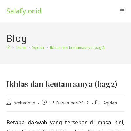
Skip
Salafy.or.id
to
content
Blog
>
Islam
>
Aqidah
>
Ikhlas dan keutamaanya (bag2)
Ikhlas dan keutamaanya (bag2)
Post
Post
Post
webadmin
15 Desember 2012
Aqidah
author:
published:
category:
Betapa dakwah yang tersebar di masa kini,