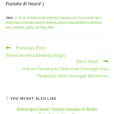
Pustaka Al Haura’ )
TAGS
:
3F 3F
,
AL QURAN
,
ALIM
,
AQIDAH
,
DAKWAH
,
DUSTA
,
GUGUR
,
HATI
MANUSIA
,
KATAKAN
,
KIAMAT
,
MANHAJ
,
MASA KINI
,
MEMBACA
,
NERAKA
,
NIAT
,
NIKMAT
,
QARI
,
QAYYIM
,
UMAT
Previous Post
Read
more
Ikhlas dan keutamaanya (bag1)
articles
Next Post
Hukum Pemakaian Obat-obat Pencegah atau
Penyebab Haid, Pencegah Kehamilan
YOU MIGHT ALSO LIKE
Beberapa Faidah Terkait Amalan Di Bulan