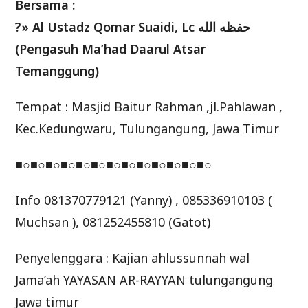
Bersama :
?» Al Ustadz Qomar Suaidi, Lc حفظه الله
(Pengasuh Ma’had Daarul Atsar
Temanggung)
Tempat : Masjid Baitur Rahman ,jl.Pahlawan ,
Kec.Kedungwaru, Tulungangung, Jawa Timur
■○■○■○■○■○■○■○■○■○■○■○■○■○
Info 081370779121 (Yanny) , 085336910103 (
Muchsan ), 081252455810 (Gatot)
Penyelenggara : Kajian ahlussunnah wal
Jama’ah YAYASAN AR-RAYYAN tulungangung
Jawa timur