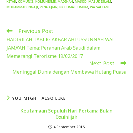
KITAB
,
KOMUNIS
,
KOMUNISME
,
MADINAH
,
MASJID
,
MASUK ISLAM
,
MUHAMMAD
,
NGAJI
,
PENGAJIAN
,
PKI
,
UMAT
,
UMUM
,
WA SALLAM
Previous Post
Read
more
HADIRILAH TABLIG AKBAR AHLUSSUNNAH WAL
articles
JAMA’AH Tema: Peranan Arab Saudi dalam
Memerangi Terorisme 19/02/2017
Next Post
Meninggal Dunia dengan Membawa Hutang Puasa
YOU MIGHT ALSO LIKE
Keutamaan Sepuluh Hari Pertama Bulan
Dzulhijjah
4 September 2016