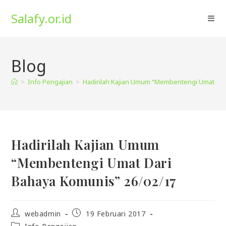
Skip
Salafy.or.id
to
content
Blog
>
Info Pengajian
>
Hadirilah Kajian Umum “Membentengi Umat Dar
Hadirilah Kajian Umum
“Membentengi Umat Dari
Bahaya Komunis” 26/02/17
Post
Post
webadmin
19 Februari 2017
author:
published:
Post