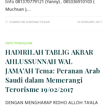
Info 081370779121 (Yanny) , 085336910103 (
Muchsan ),…
PADA
KOMENTAR DINONAKTIFKAN
19 FEBRUARI 2017
HADIRILAH
KAJIAN
UMUM
“MEMBENTENGI
UMAT
DARI
INFO PENGAJIAN
BAHAYA
KOMUNIS”
26/02/17
HADIRILAH TABLIG AKBAR
AHLUSSUNNAH WAL
JAMA’AH Tema: Peranan Arab
Saudi dalam Memerangi
Terorisme 19/02/2017
DENGAN MENGHARAP RIDHO ALLOH TA'ALA