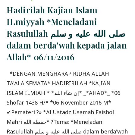
PERANAN
ARAB
Hadirilah Kajian Islam
SAUDI
DALAM
MEMERANGI
ILmiyyah *Meneladani
TERORISME
19/02/2017
Rasulullah صلى الله عليه و سلم
dalam berda’wah kepada jalan
Allah* 06/11/2016
*DENGAN MENGHARAP RIDHA ALLAH
TA'ALA SEMATA* HADIRIRILAH *KAJIAN
ISLAM ILMIAH * *إن شآء الله* _*AHAD*_ *06
Shofar 1438 H/* *06 November 2016 M*
✔Pemateri ?» *Al Ustadz Usamah Faishol
Mahri حفظه الله* ?Tema: *Meneladani
Rasulullah صلى الله عليه و سلم dalam berda'wah