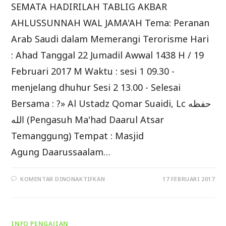
SEMATA HADIRILAH TABLIG AKBAR
AHLUSSUNNAH WAL JAMA'AH Tema: Peranan
Arab Saudi dalam Memerangi Terorisme Hari
: Ahad Tanggal 22 Jumadil Awwal 1438 H / 19
Februari 2017 M Waktu : sesi 1 09.30 -
menjelang dhuhur Sesi 2 13.00 - Selesai
Bersama : ?» Al Ustadz Qomar Suaidi, Lc حفظه
الله (Pengasuh Ma'had Daarul Atsar
Temanggung) Tempat : Masjid
Agung Daarussaalam…
PADA
KOMENTAR DINONAKTIFKAN
17 FEBRUARI 2017
HADIRILAH
TABLIG
AKBAR
AHLUSSUNNAH
WAL
JAMA’AH
INFO PENGAJIAN
TEMA: