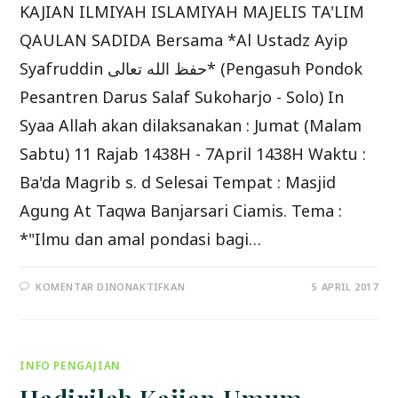
KAJIAN ILMIYAH ISLAMIYAH MAJELIS TA'LIM
QAULAN SADIDA Bersama *Al Ustadz Ayip
Syafruddin حفظ الله تعالى* (Pengasuh Pondok
Pesantren Darus Salaf Sukoharjo - Solo) In
Syaa Allah akan dilaksanakan : Jumat (Malam
Sabtu) 11 Rajab 1438H - 7April 1438H Waktu :
Ba'da Magrib s. d Selesai Tempat : Masjid
Agung At Taqwa Banjarsari Ciamis. Tema :
*"Ilmu dan amal pondasi bagi…
PADA
KOMENTAR DINONAKTIFKAN
5 APRIL 2017
HADIRILAH
KAJIAN
ISLAMIYAH
*”ILMU
DAN
AMAL
INFO PENGAJIAN
PONDASI
BAGI
STABILITAS