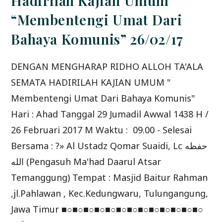
Hadirilah Kajian Umum
NEGARA”*
7/04/2017
“Membentengi Umat Dari
Bahaya Komunis” 26/02/17
DENGAN MENGHARAP RIDHO ALLOH TA'ALA
SEMATA HADIRILAH KAJIAN UMUM "
Membentengi Umat Dari Bahaya Komunis"
Hari : Ahad Tanggal 29 Jumadil Awwal 1438 H /
26 Februari 2017 M Waktu : 09.00 - Selesai
Bersama : ?» Al Ustadz Qomar Suaidi, Lc حفظه
الله (Pengasuh Ma'had Daarul Atsar
Temanggung) Tempat : Masjid Baitur Rahman
,jl.Pahlawan , Kec.Kedungwaru, Tulungangung,
Jawa Timur ■○■○■○■○■○■○■○■○■○■○■○■○■○