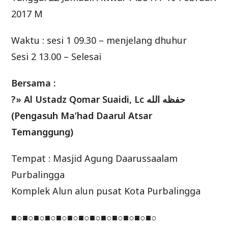
2017 M
Waktu : sesi 1 09.30 – menjelang dhuhur
Sesi 2 13.00 – Selesai
Bersama :
?» Al Ustadz Qomar Suaidi, Lc حفظه الله
(Pengasuh Ma’had Daarul Atsar
Temanggung)
Tempat : Masjid Agung Daarussaalam
Purbalingga
Komplek Alun alun pusat Kota Purbalingga
■○■○■○■○■○■○■○■○■○■○■○■○■○