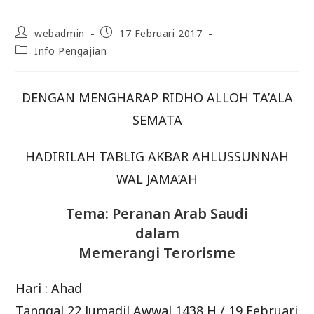
Post
Post
webadmin
17 Februari 2017
author:
published:
Post
Info Pengajian
category:
DENGAN MENGHARAP RIDHO ALLOH TA’ALA
SEMATA
HADIRILAH TABLIG AKBAR AHLUSSUNNAH
WAL JAMA’AH
Tema: Peranan Arab Saudi
dalam
Memerangi Terorisme
Hari : Ahad
Tanggal 22 Jumadil Awwal 1438 H / 19 Februari