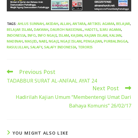
TAGS
:
AHLUS SUNNAH
,
AKIDAH
,
ALLAH
,
ANTARA
,
ARTIKEL AGAMA
,
BELAJAR
,
BELAJAR ISLAM
,
DAKWAH
,
DAUROH NASIONAL
,
HADITS
,
ILMU AGAMA
,
INDONESIA
,
INFO
,
INFO NGAJI
,
ISLAM
,
KAJIAN
,
KAJIAN ISLAM
,
KALIAN
,
MADINAH
,
MASJID
,
NABI
,
NGAJI
,
NGAJI ISLAM
,
PENGAJIAN
,
PURBALINGGA
,
RASULULLAH
,
SALAFY
,
SALAFY INDONESIA
,
TERORIS
Previous Post
Read
more
TADABBUR SURAT AL-ANFAAL AYAT 24
articles
Next Post
Hadirilah Kajian Umum “Membentengi Umat Dari
Bahaya Komunis” 26/02/17
YOU MIGHT ALSO LIKE