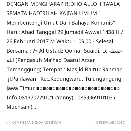
DENGAN MENGHARAP RIDHO ALLOH TA'ALA
SEMATA HADIRILAH KAJIAN UMUM "
Membentengi Umat Dari Bahaya Komunis"
Hari : Ahad Tanggal 29 Jumadil Awwal 1438 H /
26 Februari 2017 M Waktu : 09.00 - Selesai
Bersama : ?» Al Ustadz Qomar Suaidi, Lc حفظه
الله (Pengasuh Ma'had Daarul Atsar
Temanggung) Tempat : Masjid Baitur Rahman
,jl.Pahlawan , Kec.Kedungwaru, Tulungangung,
Jawa Timur ■○■○■○■○■○■○■○■○■○■○■○■○■○
Info 081370779121 (Yanny) , 085336910103 (
Muchsan ),…
PADA
KOMENTAR DINONAKTIFKAN
19 FEBRUARI 2017
HADIRILAH
KAJIAN