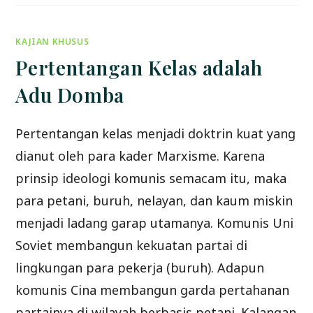
UMUM
“MEMBENTENGI
UMAT
DARI
KAJIAN KHUSUS
BAHAYA
KOMUNIS”
26/02/17
Pertentangan Kelas adalah
Adu Domba
Pertentangan kelas menjadi doktrin kuat yang
dianut oleh para kader Marxisme. Karena
prinsip ideologi komunis semacam itu, maka
para petani, buruh, nelayan, dan kaum miskin
menjadi ladang garap utamanya. Komunis Uni
Soviet membangun kekuatan partai di
lingkungan para pekerja (buruh). Adapun
komunis Cina membangun garda pertahanan
partainya di wilayah berbasis petani. Kalangan