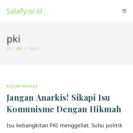
Skip
Salafy.or.id
to
content
pki
>
pki
>
Page 2
KAJIAN KHUSUS
Jangan Anarkis! Sikapi Isu
Komunisme Dengan Hikmah
Isu kebangkitan PKI menggeliat. Suhu politik