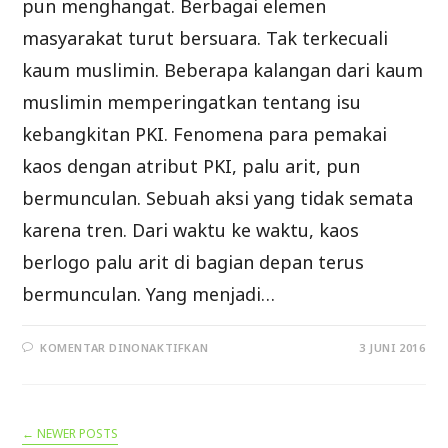
pun menghangat. Berbagai elemen
masyarakat turut bersuara. Tak terkecuali
kaum muslimin. Beberapa kalangan dari kaum
muslimin memperingatkan tentang isu
kebangkitan PKI. Fenomena para pemakai
kaos dengan atribut PKI, palu arit, pun
bermunculan. Sebuah aksi yang tidak semata
karena tren. Dari waktu ke waktu, kaos
berlogo palu arit di bagian depan terus
bermunculan. Yang menjadi…
PADA
KOMENTAR DINONAKTIFKAN
3 JUNI 2016
JANGAN
ANARKIS!
SIKAPI
ISU
KOMUNISME
DENGAN
←
NEWER POSTS
HIKMAH