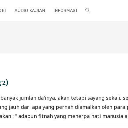
ORI
AUDIO KAJIAN
INFORMASI
TOGGLE
WEBSITE
SEARCH
g2)
banyak jumlah da'inya, akan tetapi sayang sekali, 
 jauh dari apa yang pernah diamalkan oleh para pe
an : “ adapun fitnah yang menerpa hati manusia ad