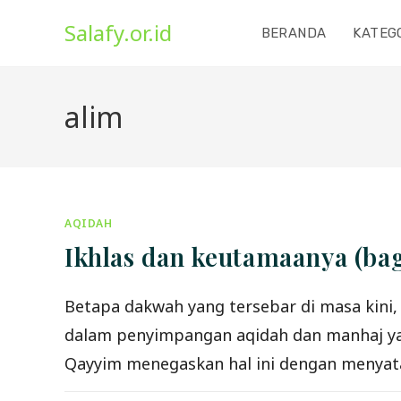
Skip
Salafy.or.id
to
BERANDA
KATEG
content
alim
AQIDAH
Ikhlas dan keutamaanya (ba
Betapa dakwah yang tersebar di masa kini, 
dalam penyimpangan aqidah dan manhaj yang
Qayyim menegaskan hal ini dengan menyatak