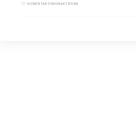
PADA
KOMENTAR DINONAKTIFKAN
IKHLAS
DAN
KEUTAMAANYA
(BAG2)