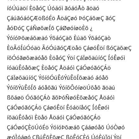
íóÚúäöí ÈöåóÇ Úóáóì ãóáóÅò ãöäó
ÇáúãóáóÇÆößóÉö ÅöáÇøó ÞóÇáõæÇ ãóÇ
åóÐóÇ ÇáÑøõæÍõ ÇáØøóíøöÈõ ¿
ÝóíóÞõæáõæäó ÝõáóÇäõ Èúäõ ÝõáóÇäò
ÈöÃóÍúÓóäö ÃóÓúãóÇÆöåö ÇáøóÊöí ßóÇäõæÇ
íõÓóãøõæäóåõ ÈöåóÇ Ýöí ÇáÏøõäúíóÇ ÍóÊøóì
íóäúÊóåõæÇ ÈöåóÇ Åöáóì ÇáÓøóãóÇÁö
ÇáÏøõäúíóÇ ÝóíóÓúÊóÝúÊöÍõæäó áóåõ
ÝóíõÝúÊóÍõ áóåõãú ÝóíõÔóíøöÚõåõ ãöäú
ßõáøö ÓóãóÇÁò ãõÞóÑøóÈõæåóÇ Åöáóì
ÇáÓøóãóÇÁö ÇáøóÊöí ÊóáöíåóÇ ÍóÊøóì
íõäúÊóåóì Èöåö Åöáóì ÇáÓøóãóÇÁö
ÇáÓøóÇÈöÚóÉö ÝóíóÞõæáõ Çááøóåõ ÚóÒøó
æóÌóáøó ÇßúÊõÈõæÇ ßöÊóÇÈó ÚóÈúÏöí Ýöí