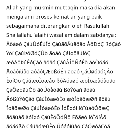
Allah yang mukmin muttaqin maka dia akan
mengalami proses kematian yang baik
sebagaimana diterangkan oleh Rasulullah
Shallallahu ‘alaihi wasallam dalam sabdanya :
Åöäøó ÇáúÚóÈúÏó ÇáúãõÄúãöäó ÅöÐóÇ ßóÇäó
Ýöí ÇäúÞöØóÇÚò ãöäó ÇáÏøõäúíóÇ
æóÅöÞúÈóÇáò ãöäó ÇáúÂÎöÑóÉö äóÒóáó
Åöáóíúåö ãóáóÇÆößóÉñ ãöäó ÇáÓøóãóÇÁö
ÈöíÖõ ÇáúæõÌõæåö ßóÃóäøó æõÌõæåóåõãõ
ÇáÔøóãúÓõ ãóÚóåõãú ßóÝóäñ ãöäú
ÃóßúÝóÇäö ÇáúÌóäøóÉö æóÍóäõæØñ ãöäú
ÍóäõæØö ÇáúÌóäøóÉö ÍóÊøóì íóÌúáöÓõæÇ
ãöäúåõ ãóÏøó ÇáúÈóÕóÑö Ëõãøó íóÌöíÁõ
ãóáóßõ ÇáúãóæúÊö Úóáóíúåö ÇáÓøóáÇóã