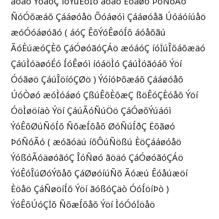
áóåõ ÝóáóÇ íõÝúÊóÍõ áóåõ Ëõãøó ÞóÑóÃó
ÑóÓõæáõ Çááøóåö Õóáøóì Çááøóåã Úóáóíúåö
æóÓóáøóãó ( áóÇ ÊõÝóÊøóÍõ áóåõãú
ÃóÈúæóÇÈõ ÇáÓøóãóÇÁö æóáóÇ íóÏúÎõáõæäó
ÇáúÌóäøóÉó ÍóÊøóì íóáöÌó ÇáúÌóãóáõ Ýöí
Óóãøö ÇáúÎöíóÇØö ) ÝóíóÞõæáõ Çááøóåõ
ÚóÒøó æóÌóáøó ÇßúÊõÈõæÇ ßöÊóÇÈóåõ Ýöí
ÓöÌøöíäò Ýöí ÇáúÃóÑúÖö ÇáÓøõÝúáóì
ÝóÊõØúÑóÍõ ÑõæÍõåõ ØóÑúÍðÇ Ëõãøó
ÞóÑóÃó ( æóãóäú íõÔúÑößú ÈöÇááøóåö
ÝóßóÃóäøóãóÇ ÎóÑøó ãöäó ÇáÓøóãóÇÁö
ÝóÊóÎúØóÝõåõ ÇáØøóíúÑõ Ãóæú Êóåúæöí
Èöåö ÇáÑøöíÍõ Ýöí ãóßóÇäò ÓóÍöíÞò )
ÝóÊõÚóÇÏõ ÑõæÍõåõ Ýöí ÌóÓóÏöåö