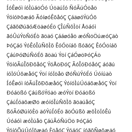
ÍóÊøóì íóÌúáöÓó ÚöäúÏó ÑóÃúÓöåö
ÝóíóÞõæáõ ÃóíøóÊõåóÇ ÇáäøóÝúÓõ
ÇáãõØúãóÆöäøóÉö ÇÎúÑõÌöí Åöáóì
ãóÛúÝöÑóÉò ãöäó Çááøóåö æóÑöÖúæóÇäò
ÞóÇáó ÝóÊóÎúÑõÌõ ÊóÓöíáõ ßóãóÇ ÊóÓöíáõ
ÇáúÞóØúÑóÉõ ãöäú Ýöí ÇáÓøöÞóÇÁö
ÝóíóÃúÎõÐõåóÇ ÝóÅöÐóÇ ÃóÎóÐóåóÇ áóãú
íóÏóÚõæåóÇ Ýöí íóÏöåö ØóÑúÝóÉó Úóíúäò
ÍóÊøóì íóÃúÎõÐõæåóÇ ÝóíóÌúÚóáõæåóÇ Ýöí
Ðóáößó ÇáúßóÝóäö æóÝöí Ðóáößó
ÇáúÍóäõæØö æóíóÎúÑõÌõ ãöäúåóÇ
ßóÃóØúíóÈö äóÝúÍóÉö ãöÓúßò æõÌöÏóÊú
Úóáóì æóÌúåö ÇáúÃóÑúÖö ÞóÇáó
ÝóíóÕúÚóÏõæäó ÈöåóÇ ÝóáóÇ íóãõÑøõæäó