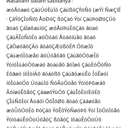
wasallam dalam sabdanya :
æóÅöäøó ÇáúÚóÈúÏó ÇáúßóÇÝöÑó (æÝí ÑæÇíÉ
: ÇáÝóÇÌöÑõ) ÅöÐóÇ ßóÇäó Ýöí ÇäúÞöØóÇÚò
ãöäó ÇáÏøõäúíóÇ æóÅöÞúÈóÇáò ãöäó
ÇáúÂÎöÑóÉö äóÒóáó Åöáóíúåö ãöäó
ÇáÓøóãóÇÁö ãóáóÇÆößóÉñ ÓõæÏõ
ÇáúæõÌõæåö ãóÚóåõãõ ÇáúãõÓõæÍõ
ÝóíóÌúáöÓõæäó ãöäúåõ ãóÏøó ÇáúÈóÕóÑö
Ëõãøó íóÌöíÁõ ãóáóßõ ÇáúãóæúÊö ÍóÊøóì
íóÌúáöÓó ÚöäúÏó ÑóÃúÓöåö ÝóíóÞõæáõ
ÃóíøóÊõåóÇ ÇáäøóÝúÓõ ÇáúÎóÈöíËóÉõ
ÇÎúÑõÌöí Åöáóì ÓóÎóØò ãöäó Çááøóåö
æóÛóÖóÈò ÞóÇáó ÝóÊõÝóÑøóÞõ Ýöí ÌóÓóÏöåö
ÝóíóäúÊóÒöÚõåóÇ ßóãóÇ íõäúÊóÒóÚõ