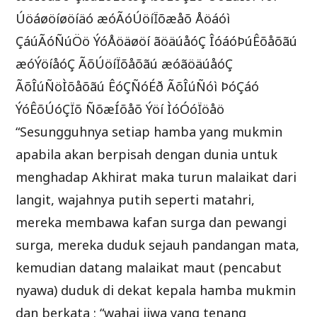
Úöáøöíøöíäó æóÃóÚöíÏõæåõ Åöáóì
ÇáúÃóÑúÖö ÝóÅöäøöí ãöäúåóÇ ÎóáóÞúÊõåõãú
æóÝöíåóÇ ÃõÚöíÏõåõãú æóãöäúåóÇ
ÃõÎúÑöÌõåõãú ÊóÇÑóÉð ÃõÎúÑóì ÞóÇáó
ÝóÊõÚóÇÏõ ÑõæÍõåõ Ýöí ÌóÓóÏöåö
“Sesungguhnya setiap hamba yang mukmin
apabila akan berpisah dengan dunia untuk
menghadap Akhirat maka turun malaikat dari
langit, wajahnya putih seperti matahri,
mereka membawa kafan surga dan pewangi
surga, mereka duduk sejauh pandangan mata,
kemudian datang malaikat maut (pencabut
nyawa) duduk di dekat kepala hamba mukmin
dan berkata : “wahai jiwa yang tenang