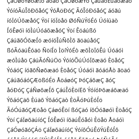
ÇáÓøóÝøõæÏõ ãöäó ÇáÕøõæÝö ÇáúãóÈúáõæáö
ÝóíóÃúÎõÐõåóÇ ÝóÅöÐóÇ ÃóÎóÐóåóÇ áóãú
íóÏóÚõæåóÇ Ýöí íóÏöåö ØóÑúÝóÉó Úóíúäò
ÍóÊøóì íóÌúÚóáõæåóÇ Ýöí Êöáúßó
ÇáúãõÓõæÍö æóíóÎúÑõÌõ ãöäúåóÇ
ßóÃóäúÊóäö ÑöíÍö ÌöíÝóÉò æõÌöÏóÊú Úóáóì
æóÌúåö ÇáúÃóÑúÖö ÝóíóÕúÚóÏõæäó ÈöåóÇ
ÝóáóÇ íóãõÑøõæäó ÈöåóÇ Úóáóì ãóáóÅò ãöäó
ÇáúãóáóÇÆößóÉö ÅöáøóÇ ÞóÇáõæÇ ãóÇ
åóÐóÇ ÇáÑøõæÍõ ÇáúÎóÈöíËõ ÝóíóÞõæáõæäó
ÝõáóÇäõ Èúäõ ÝõáóÇäò ÈöÃóÞúÈóÍö
ÃóÓúãóÇÆöåö ÇáøóÊöí ßóÇäó íõÓóãøóì ÈöåóÇ
Ýöí ÇáÏøõäúíóÇ ÍóÊøóì íõäúÊóåóì Èöåö Åöáóì
ÇáÓøóãóÇÁö ÇáÏøõäúíóÇ ÝóíõÓúÊóÝúÊóÍõ