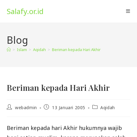
Skip
Salafy.or.id
to
content
Blog
>
Islam
>
Aqidah
>
Beriman kepada Hari Akhir
Beriman kepada Hari Akhir
Post
Post
Post
webadmin
13 Januari 2005
Aqidah
author:
published:
category:
Beriman kepada hari Akhir hukumnya wajib