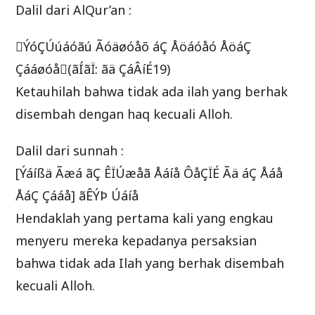
Dalil dari AlQur’an :
ÝóÇÚúáóãú Ãóäøóåõ áÇ Åöáóåó ÅöáÇ
Çááøóå(ãÍãÏ: ãä ÇáÂíÉ19)
Ketauhilah bahwa tidak ada ilah yang berhak
disembah dengan haq kecuali Alloh.
Dalil dari sunnah :
[Ýáíßä Ãæá ãÇ ÊÏÚæåã Åáíå ÔåÇÏÉ Ãä áÇ Åáå
ÅáÇ Çááå] ãÊÝÞ Úáíå
Hendaklah yang pertama kali yang engkau
menyeru mereka kepadanya persaksian
bahwa tidak ada Ilah yang berhak disembah
kecuali Alloh.