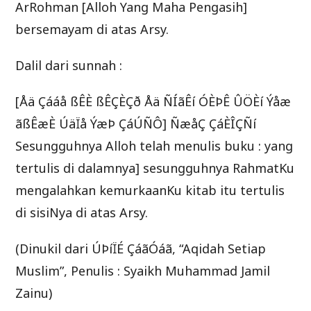
ArRohman [Alloh Yang Maha Pengasih]
bersemayam di atas Arsy.
Dalil dari sunnah :
[Åä Çááå ßÊÈ ßÊÇÈÇð Åä ÑÍãÊí ÓÈÞÊ ÛÖÈí Ýåæ
ãßÊæÈ ÚäÏå ÝæÞ ÇáÚÑÔ] ÑæåÇ ÇáÈÎÇÑí
Sesungguhnya Alloh telah menulis buku : yang
tertulis di dalamnya] sesungguhnya RahmatKu
mengalahkan kemurkaanKu kitab itu tertulis
di sisiNya di atas Arsy.
(Dinukil dari ÚÞíÏÉ ÇáãÓáã, “Aqidah Setiap
Muslim”, Penulis : Syaikh Muhammad Jamil
Zainu)