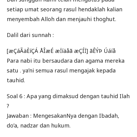
setiap umat seorang rasul hendaklah kalian
menyembah Alloh dan menjauhi thoghut.
Dalil dari sunnah :
[æÇáÃäÈíÇÁ ÅÎæÉ æÏíäåã æÇÍÏ] ãÊÝÞ Úáíå
Para nabi itu bersaudara dan agama mereka
satu . ya’ni semua rasul mengajak kepada
tauhid.
Soal 6 : Apa yang dimaksud dengan tauhid Ilah
?
Jawaban : MengesakanNya dengan Ibadah,
do’a, nadzar dan hukum.