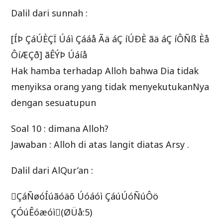
Dalil dari sunnah :
[ÍÞ ÇáÚÈÇÏ Úáì Çááå Ãä áÇ íÚÐÈ ãä áÇ íÔÑß Èå
ÔíÆÇð] ãÊÝÞ Úáíå
Hak hamba terhadap Alloh bahwa Dia tidak
menyiksa orang yang tidak menyekutukanNya
dengan sesuatupun
Soal 10 : dimana Alloh?
Jawaban : Alloh di atas langit diatas Arsy .
Dalil dari AlQur’an :
ÇáÑøóÍúãóäõ Úóáóì ÇáúÚóÑúÔö
ÇÓúÊóæóì(ØÜå:5)