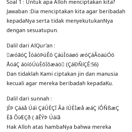
Soal 1 : Untuk apa Alloh menciptakan kita?
Jawaban :Dia menciptakan kita agar beribadah
kepadaNya serta tidak menyekutukanNya
dengan sesuatupun.
Dalil dari AlQur’an :
æóãóÇ ÎóáóÞúÊõ ÇáúÌöäøó æóÇáÃöäúÓó
ÅöáÇ áöíóÚúÈõÏõæäö (ÇáÐÑíÇÊ:56)
Dan tidaklah Kami ciptakan jin dan manusia
kecuali agar mereka beribadah kepadaKu.
Dalil dari sunnah :
)ÍÞ Çááå Úáì ÇáÚÈÇÏ Ãä íÚÈÏæå æáÇ íÔÑßæÇ
Èå ÔíÆÇð ( ãÊÝÞ Úáíå
Hak Alloh atas hambaNya bahwa mereka