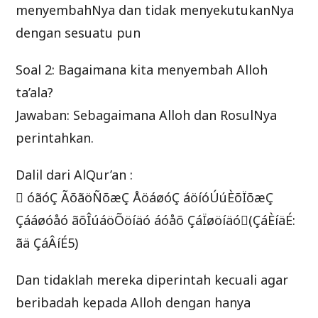
menyembahNya dan tidak menyekutukanNya
dengan sesuatu pun
Soal 2: Bagaimana kita menyembah Alloh
ta’ala?
Jawaban: Sebagaimana Alloh dan RosulNya
perintahkan.
Dalil dari AlQur’an :
 óãóÇ ÃõãöÑõæÇ ÅöáøóÇ áöíóÚúÈõÏõæÇ
Çááøóåó ãõÎúáöÕöíäó áóåõ ÇáÏøöíäó(ÇáÈíäÉ:
ãä ÇáÂíÉ5)
Dan tidaklah mereka diperintah kecuali agar
beribadah kepada Alloh dengan hanya