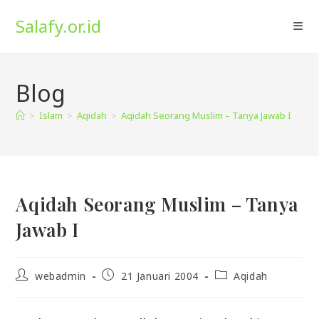
Skip
Salafy.or.id
to
content
Blog
>
Islam
>
Aqidah
>
Aqidah Seorang Muslim – Tanya Jawab I
Aqidah Seorang Muslim – Tanya
Jawab I
Post
Post
Post
webadmin
21 Januari 2004
Aqidah
author:
published:
category: