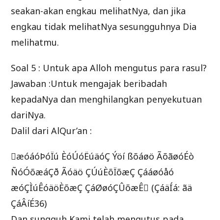
seakan-akan engkau melihatNya, dan jika
engkau tidak melihatNya sesungguhnya Dia
melihatmu.
Soal 5 : Untuk apa Alloh mengutus para rasul?
Jawaban :Untuk mengajak beribadah
kepadaNya dan menghilangkan penyekutuan
dariNya.
Dalil dari AlQur’an :
æóáóÞóÏú ÈóÚóËúäóÇ Ýöí ßõáøö ÃõãøóÉò
ÑóÓõæáÇð Ãóäö ÇÚúÈõÏõæÇ Çááøóåó
æóÇÌúÊóäöÈõæÇ ÇáØøóÇÛõæÊ (ÇáäÍá: ãä
ÇáÂíÉ36)
Dan sungguh Kami telah mengutus pada