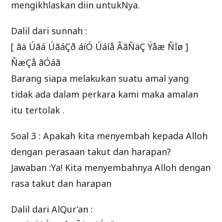
mengikhlaskan diin untukNya.
Dalil dari sunnah :
[ ãä Úãá ÚãáÇð áíÓ Úáíå ÃãÑäÇ Ýåæ ÑÏø ]
ÑæÇå ãÓáã
Barang siapa melakukan suatu amal yang
tidak ada dalam perkara kami maka amalan
itu tertolak .
Soal 3 : Apakah kita menyembah kepada Alloh
dengan perasaan takut dan harapan?
Jawaban :Ya! Kita menyembahnya Alloh dengan
rasa takut dan harapan
Dalil dari AlQur’an :