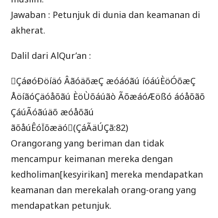
Jawaban : Petunjuk di dunia dan keamanan di
akherat.
Dalil dari AlQur’an :
ÇáøóÐöíäó ÂãóäõæÇ æóáóãú íóáúÈöÓõæÇ
ÅöíãóÇäóåõãú ÈöÙõáúãò ÃõæáóÆößó áóåõãõ
ÇáúÃóãúäõ æóåõãú
ãõåúÊóÏõæäó(ÇáÃäÚÇã:82)
Orangorang yang beriman dan tidak
mencampur keimanan mereka dengan
kedholiman[kesyirikan] mereka mendapatkan
keamanan dan merekalah orang-orang yang
mendapatkan petunjuk.