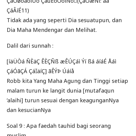
ÇáÓøóãöíÚõ ÇáúÈóÕöíÑõ(ÇáÔæÑì: ãä
ÇáÂíÉ11)
Tidak ada yang seperti Dia sesuatupun, dan
Dia Maha Mendengar dan Melihat.
Dalil dari sunnah :
[íäÜÒá ÑÈäÇ ÊÈÇÑß æÊÚÇáì Ýí ßá áíáÉ Åáì
ÇáÓãÇÁ ÇáÏäíÇ] ãÊÝÞ Úáíå
Robb kita Yang Maha Agung dan Tinggi setiap
malam turun ke langit dunia [mutafaqun
‘alaihi] turun sesuai dengan keagunganNya
dan kesucianNya
Soal 9 : Apa faedah tauhid bagi seorang
muslim.