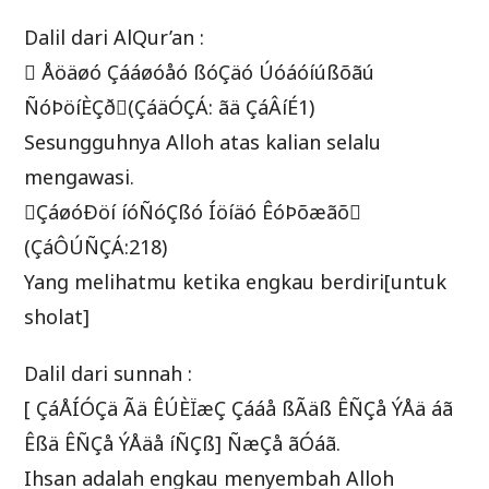
Dalil dari AlQur’an :
 Åöäøó Çááøóåó ßóÇäó Úóáóíúßõãú
ÑóÞöíÈÇð(ÇáäÓÇÁ: ãä ÇáÂíÉ1)
Sesungguhnya Alloh atas kalian selalu
mengawasi.
ÇáøóÐöí íóÑóÇßó Íöíäó ÊóÞõæãõ
(ÇáÔÚÑÇÁ:218)
Yang melihatmu ketika engkau berdiri[untuk
sholat]
Dalil dari sunnah :
[ ÇáÅÍÓÇä Ãä ÊÚÈÏæÇ Çááå ßÃäß ÊÑÇå ÝÅä áã
Êßä ÊÑÇå ÝÅäå íÑÇß] ÑæÇå ãÓáã.
Ihsan adalah engkau menyembah Alloh