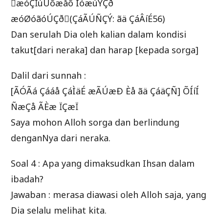
æóÇÏúÚõæåõ ÎóæúÝÇð
æóØóãóÚÇð(ÇáÃÚÑÇÝ: ãä ÇáÂíÉ56)
Dan serulah Dia oleh kalian dalam kondisi
takut[dari neraka] dan harap [kepada sorga]
Dalil dari sunnah :
[ÃÓÃá Çááå ÇáÌäÉ æÃÚæÐ Èå ãä ÇáäÇÑ] ÕÍíÍ
ÑæÇå ÃÈæ ÏÇæÏ
Saya mohon Alloh sorga dan berlindung
denganNya dari neraka.
Soal 4 : Apa yang dimaksudkan Ihsan dalam
ibadah?
Jawaban : merasa diawasi oleh Alloh saja, yang
Dia selalu melihat kita.