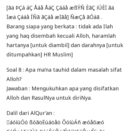
[ãä ÞÇá áÇ Åáå ÅáÇ Çááå æßÝÑ ÈãÇ íÚÈÏ ãä
Ïæä Çááå ÍÑã ãÇáå æÏãå] ÑæÇå ãÓáã .
Barang siapa yang berkata : tidak ada Ilah
yang haq disembah kecuali Alloh, haramlah
hartanya [untuk diambil] dan darahnya [untuk
ditumpahkan] HR Muslim]
Soal 8 : Apa ma’na tauhid dalam masalah sifat
Alloh?
Jawaban : Mengukuhkan apa yang disifatkan
Alloh dan RasulNya untuk diriNya.
Dalil dari AlQur’an :
áóíúÓó ßóãöËúáöåö ÔóíúÁñ æóåõæó