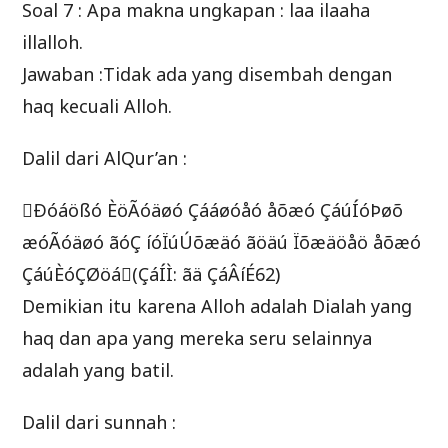
Soal 7 : Apa makna ungkapan : laa ilaaha
illalloh.
Jawaban :Tidak ada yang disembah dengan
haq kecuali Alloh.
Dalil dari AlQur’an :
Ðóáößó ÈöÃóäøó Çááøóåó åõæó ÇáúÍóÞøõ
æóÃóäøó ãóÇ íóÏúÚõæäó ãöäú Ïõæäöåö åõæó
ÇáúÈóÇØöá(ÇáÍÌ: ãä ÇáÂíÉ62)
Demikian itu karena Alloh adalah Dialah yang
haq dan apa yang mereka seru selainnya
adalah yang batil.
Dalil dari sunnah :