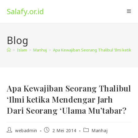
Skip
Salafy.or.id
to
content
Blog
>
Islam
>
Manhaj
>
Apa Kewajiban Seorang Thalibul ‘Ilmi ketika 
Apa Kewajiban Seorang Thalibul
‘Ilmi ketika Mendengar Jarh
Dari Seorang ‘Ulama Mu’tabar?
Post
Post
Post
webadmin
2 Mei 2014
Manhaj
author:
published:
category: