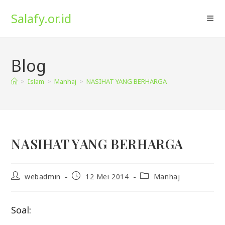
Skip
Salafy.or.id
to
content
Blog
>
Islam
>
Manhaj
>
NASIHAT YANG BERHARGA
NASIHAT YANG BERHARGA
Post
Post
Post
webadmin
12 Mei 2014
Manhaj
author:
published:
category:
Soal: