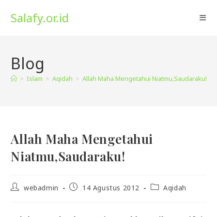
Skip
Salafy.or.id
to
content
Blog
>
Islam
>
Aqidah
>
Allah Maha Mengetahui Niatmu,Saudaraku!
Allah Maha Mengetahui
Niatmu,Saudaraku!
Post
Post
Post
webadmin
14 Agustus 2012
Aqidah
author:
published:
category: