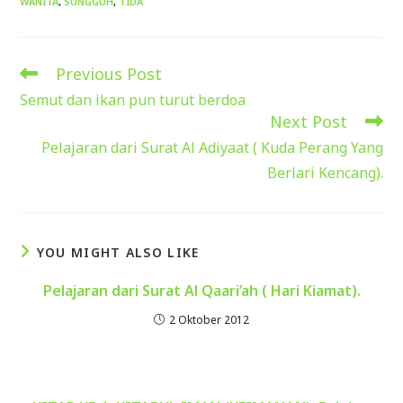
WANITA
,
SUNGGUH
,
TIDA
Previous Post
Read
more
Semut dan ikan pun turut berdoa
articles
Next Post
Pelajaran dari Surat Al Adiyaat ( Kuda Perang Yang
Berlari Kencang).
YOU MIGHT ALSO LIKE
Pelajaran dari Surat Al Qaari’ah ( Hari Kiamat).
2 Oktober 2012