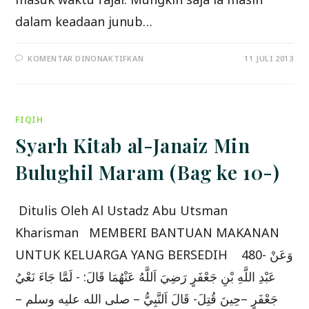
dalam keadaan junub…
PADA
KOMENTAR DINONAKTIFKAN
11 JULI 2013
PENJELASAN
AYAT
–
AYAT
TENTANG
PUASA
FIQIH
DALAM
AL
QURAN
Syarh Kitab al-Janaiz Min
(
BAG.5)
Bulughil Maram (Bag ke 10-)
Ditulis Oleh Al Ustadz Abu Utsman
Kharisman MEMBERI BANTUAN MAKANAN
UNTUK KELUARGA YANG BERSEDIH 480- وَعَنْ
عَبْدِ اللَّهِ بْنِ جَعْفَرٍ رَضِيَ اَللَّهُ عَنْهُمَا قَالَ: - لَمَّا جَاءَ نَعْيُ
جَعْفَرٍ –حِينَ قُتِلَ- قَالَ اَلنَّبِيُّ – صلى الله عليه وسلم –