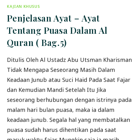
BAG
KAJIAN KHUSUS
KE-
4
(
Penjelasan Ayat – Ayat
B
)
Tentang Puasa Dalam Al
Quran ( Bag.5)
Ditulis Oleh Al Ustadz Abu Utsman Kharisman
Tidak Mengapa Seseorang Masih Dalam
Keadaan Junub atau Suci Haid Pada Saat Fajar
dan Kemudian Mandi Setelah Itu Jika
seseorang berhubungan dengan istrinya pada
malam hari bulan puasa, maka ia dalam
keadaan junub. Segala hal yang membatalkan
puasa sudah harus dihentikan pada saat
masuk waktu fajar. Mungkin saja ia masih