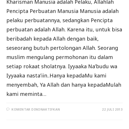
Kharisman Manusia adalah Pelaku, Allahlah
Pencipta Perbuatan Manusia Manusia adalah
pelaku perbuatannya, sedangkan Pencipta
perbuatan adalah Allah. Karena itu, untuk bisa
beribadah kepada Allah dengan baik,
seseorang butuh pertolongan Allah. Seorang
muslim mengulang permohonan itu dalam
setiap rokaat sholatnya. Iyyaaka Na’budu wa
Iyyaaka nasta’iin..Hanya kepadaMu kami
menyembah, Ya Allah dan hanya kepadaMulah
kami meminta…
PADA
KOMENTAR DINONAKTIFKAN
22 JULI 2013
PENJELASAN
SYARHUS
SUNNAH
LIL
MUZANI