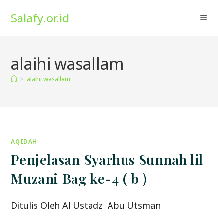
Skip
Salafy.or.id
to
content
alaihi wasallam
>
alaihi wasallam
AQIDAH
Penjelasan Syarhus Sunnah lil
Muzani Bag ke-4 ( b )
Ditulis Oleh Al Ustadz Abu Utsman