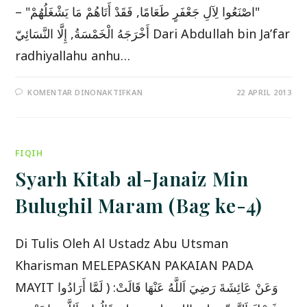
"اصْنَعُوا لِآلِ جَعْفَرٍ طَعَامًا, فَقَدْ أَتَاهُمْ مَا يَشْغَلُهُمْ" –
أَخْرَجَهُ الْخَمْسَةُ, إِلَّا النَّسَائِيّ Dari Abdullah bin Ja’far
radhiyallahu anhu…
PADA
KOMENTAR DINONAKTIFKAN
22 APRIL 2013
SYARH
KITAB
AL-
JANAIZ
MIN
BULUGHIL
FIQIH
MARAM
(BAG
KE
Syarh Kitab al-Janaiz Min
10-)
Bulughil Maram (Bag ke-4)
Di Tulis Oleh Al Ustadz Abu Utsman
Kharisman MELEPASKAN PAKAIAN PADA
MAYIT وَعَنْ عَائِشَةَ رَضِيَ اَللَّهُ عَنْهَا قَالَتْ: ( لَمَّا أَرَادُوا