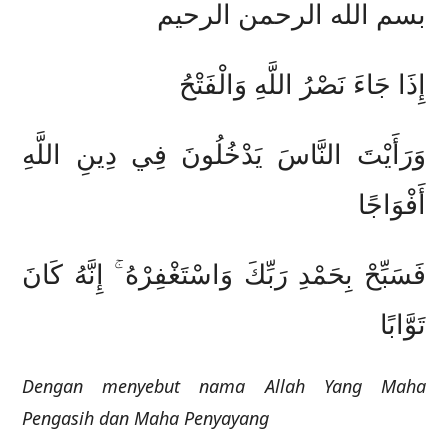
بسم الله الرحمن الرحيم
إِذَا جَاءَ نَصْرُ اللَّهِ وَالْفَتْحُ
وَرَأَيْتَ النَّاسَ يَدْخُلُونَ فِي دِينِ اللَّهِ
أَفْوَاجًا
فَسَبِّحْ بِحَمْدِ رَبِّكَ وَاسْتَغْفِرْهُ ۚ إِنَّهُ كَانَ
تَوَّابًا
Dengan menyebut nama Allah Yang Maha
Pengasih dan Maha Penyayang