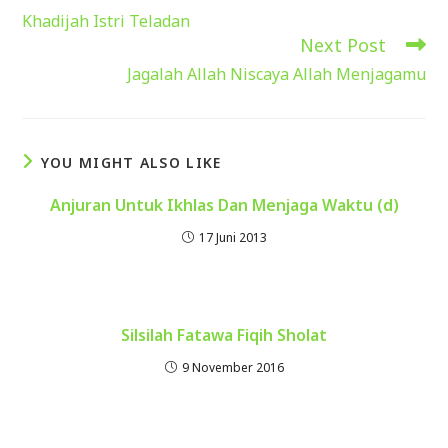
more
Khadijah Istri Teladan
articles
Next Post
Jagalah Allah Niscaya Allah Menjagamu
YOU MIGHT ALSO LIKE
Anjuran Untuk Ikhlas Dan Menjaga Waktu (d)
17 Juni 2013
Silsilah Fatawa Fiqih Sholat
9 November 2016