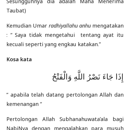
Sesungguhnya dia adalah Maha Menerima
Taubat)
Kemudian Umar
radhiyallahu anhu
mengatakan
: “ Saya tidak mengetahui tentang ayat itu
kecuali seperti yang engkau katakan.”
Kosa kata
إِذَا جَاءَ نَصْرُ اللَّهِ وَالْفَتْحُ
“ apabila telah datang pertolongan Allah dan
kemenangan “
Pertolongan Allah Subhanahuwata’ala bagi
NabiNya dengan mengalahkan para musuh