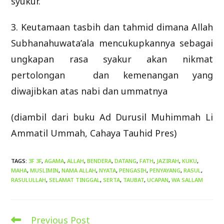
syukur.
3. Keutamaan tasbih dan tahmid dimana Allah
Subhanahuwata’ala mencukupkannya sebagai
ungkapan rasa syakur akan nikmat
pertolongan dan kemenangan yang
diwajibkan atas nabi dan ummatnya
(diambil dari buku Ad Durusil Muhimmah Li
Ammatil Ummah, Cahaya Tauhid Pres)
TAGS
:
3F 3F
,
AGAMA
,
ALLAH
,
BENDERA
,
DATANG
,
FATH
,
JAZIRAH
,
KUKU
,
MAHA
,
MUSLIMIN
,
NAMA ALLAH
,
NYATA
,
PENGASIH
,
PENYAYANG
,
RASUL
,
RASULULLAH
,
SELAMAT TINGGAL
,
SERTA
,
TAUBAT
,
UCAPAN
,
WA SALLAM
Previous Post
Read