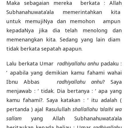
Maka sebagaian mereka berkata : Allah
Subhanahuwata’ala memerintahkan kita
untuk memujiNya dan memohon ampun
kepadaNya jika dia telah menolong dan
memenangkan kita. Sedang yang lain diam
tidak berkata sepatah apapun.
Lalu berkata Umar
radhiyallahu anhu
padaku :
‘ apabila yang demikian kamu fahami wahai
Ibnu Abbas
radhiyallahu anhu
? Saya
menjawab : ‘ tidak. Dia bertanya : ‘ apa yang
kamu fahami?. Saya katakan : ‘ itu adalah (
pertanda ) ajal Rasulullah
shallallahu ‘alaihi wa
sallam
yang Allah Subhanahuwata’ala
beritaukan kepada beliau : Umar
radhiyallahu