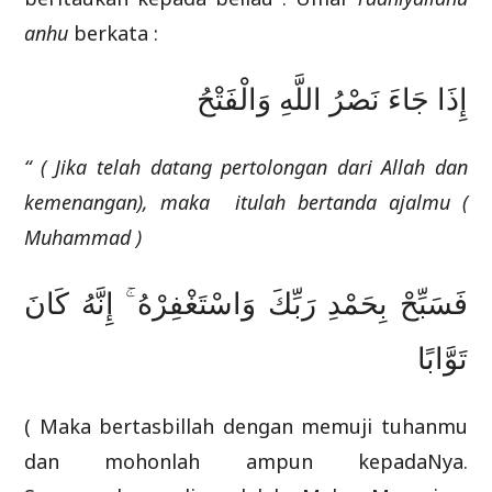
anhu
berkata :
إِذَا جَاءَ نَصْرُ اللَّهِ وَالْفَتْحُ
“ ( Jika telah datang pertolongan dari Allah dan
kemenangan), maka itulah bertanda ajalmu (
Muhammad )
فَسَبِّحْ بِحَمْدِ رَبِّكَ وَاسْتَغْفِرْهُ ۚ إِنَّهُ كَانَ
تَوَّابًا
( Maka bertasbillah dengan memuji tuhanmu
dan mohonlah ampun kepadaNya.