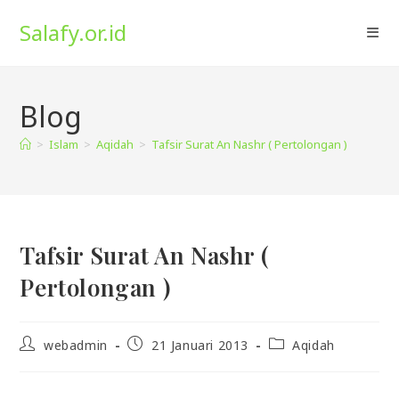
Skip
Salafy.or.id
to
content
Blog
>
Islam
>
Aqidah
>
Tafsir Surat An Nashr ( Pertolongan )
Tafsir Surat An Nashr (
Pertolongan )
Post
Post
Post
webadmin
21 Januari 2013
Aqidah
author:
published:
category: