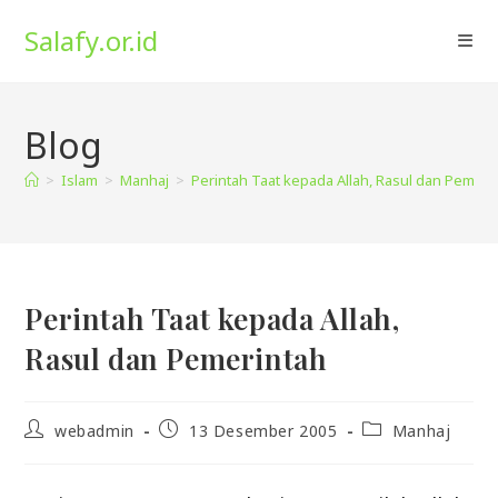
Skip
Salafy.or.id
to
content
Blog
>
Islam
>
Manhaj
>
Perintah Taat kepada Allah, Rasul dan Pemeri
Perintah Taat kepada Allah,
Rasul dan Pemerintah
Post
Post
Post
webadmin
13 Desember 2005
Manhaj
author:
published:
category: