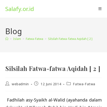
Skip
Salafy.or.id
to
content
Blog
>
Islam
>
Fatwa-Fatwa
>
Silsilah Fatwa-fatwa Aqidah [ 2 ]
Silsilah Fatwa-fatwa Aqidah [ 2 ]
Post
Post
Post
webadmin
12 Juni 2014
Fatwa-Fatwa
author:
published:
category:
Fadhilah asy-Syaikh al-Walid (ayahanda dalam