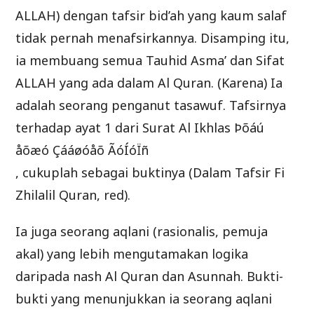
ALLAH) dengan tafsir bid’ah yang kaum salaf
tidak pernah menafsirkannya. Disamping itu,
ia membuang semua Tauhid Asma’ dan Sifat
ALLAH yang ada dalam Al Quran. (Karena) Ia
adalah seorang penganut tasawuf. Tafsirnya
terhadap ayat 1 dari Surat Al Ikhlas Þõáú
åõæó Çááøóåõ ÃóÍóÏñ
, cukuplah sebagai buktinya (Dalam Tafsir Fi
Zhilalil Quran, red).
Ia juga seorang aqlani (rasionalis, pemuja
akal) yang lebih mengutamakan logika
daripada nash Al Quran dan Asunnah. Bukti-
bukti yang menunjukkan ia seorang aqlani