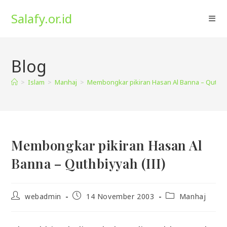
Skip
Salafy.or.id
to
content
Blog
>
Islam
>
Manhaj
>
Membongkar pikiran Hasan Al Banna – Quthbiy
Membongkar pikiran Hasan Al
Banna – Quthbiyyah (III)
Post
Post
Post
webadmin
14 November 2003
Manhaj
author:
published:
category: