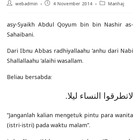
Post
Post
Post
webadmin
4 November 2014
Manhaj
author:
published:
category:
asy-Syaikh Abdul Qoyum bin bin Nashir as-
Sahaibani.
Dari Ibnu Abbas radhiyallaahu ‘anhu dari Nabi
Shallallaahu ‘alaihi wasallam.
Beliau bersabda:
ﻻﺗﻄﺮﻗﻮﺍ ﺍﻟﻨﺴﺎء ﻟﻴﻼ.
“Janganlah kalian mengetuk pintu para wanita
(istri-istri) pada waktu malam”.