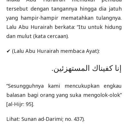
tersebut dengan tangannya hingga dia jatuh
yang hampir-hampir mematahkan tulangnya.
Lalu Abu Hurairah berkata: “Itu untuk hidung
dan mulut (kata cercaan).
✔ (Lalu Abu Hurairah membaca Ayat):
ﺇنا ﻛﻔﻴﻨﺎﻙ ﺍﻟﻤﺴﺘﻬﺰﺋﻴﻦ.
“Sesungguhnya kami mencukupkan engkau
balasan bagi orang yang suka mengolok-olok”
[al-Hijr: 95].
Lihat: Sunan ad-Darimi; no. 437).