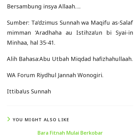
Bersambung insya Allaah….
Sumber: Ta’dzimus Sunnah wa Maqifu as-Salaf
mimman ‘Aradhaha au Istihza’un bi Syai-in
Minhaa, hal 35-41.
Alih Bahasa:Abu Utbah Miqdad hafizhahullaah.
WA Forum Riydhul Jannah Wonogiri.
Ittiba’us Sunnah
YOU MIGHT ALSO LIKE
Bara Fitnah Mulai Berkobar