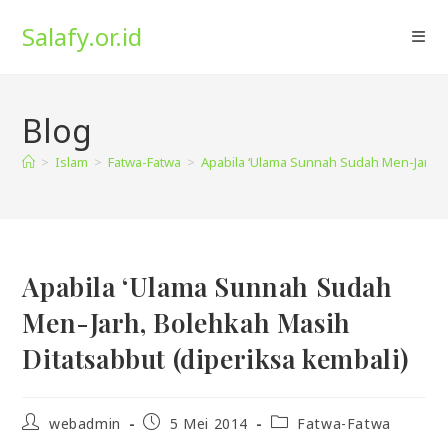
Skip
Salafy.or.id
to
content
Blog
>
Islam
>
Fatwa-Fatwa
>
Apabila ‘Ulama Sunnah Sudah Men-Jarh, B
Apabila ‘Ulama Sunnah Sudah
Men-Jarh, Bolehkah Masih
Ditatsabbut (diperiksa kembali)
Post
Post
Post
webadmin
5 Mei 2014
Fatwa-Fatwa
author:
published:
category: