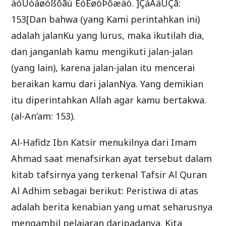
áóÚóáøóßõãú ÊóÊøóÞõæäó. ]ÇáÃäÚÇã:
153[Dan bahwa (yang Kami perintahkan ini)
adalah jalanKu yang lurus, maka ikutilah dia,
dan janganlah kamu mengikuti jalan-jalan
(yang lain), karena jalan-jalan itu mencerai
beraikan kamu dari jalanNya. Yang demikian
itu diperintahkan Allah agar kamu bertakwa.
(al-An’am: 153).
Al-Hafidz Ibn Katsir menukilnya dari Imam
Ahmad saat menafsirkan ayat tersebut dalam
kitab tafsirnya yang terkenal Tafsir Al Quran
Al Adhim sebagai berikut: Peristiwa di atas
adalah berita kenabian yang umat seharusnya
mengambil pelajaran daripadanya. Kita