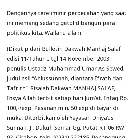
Dengannya tereliminir perpecahan yang saat
ini memang sedang getol dibangun para
politikus kita. Wallahu a’lam.
(Dikutip dari Bulletin Dakwah Manhaj Salaf
edisi 11/Tahun I tgl 14 November 2003,
penulis Ustadz Muhammad Umar As Sewed,
judul asli “Ahlussunnah, diantara Ifrath dan
Tafrith”. Risalah Dakwah MANHAJ SALAF,
Insya Allah terbit setiap hari Jum’at. Infaq Rp.
100,-/exp. Pesanan min. 50 exp di bayar di
muka. Diterbitkan oleh Yayasan Dhiya’us
Sunnah, Jl. Dukuh Semar Gg. Putat RT 06 RW
03, Cirebon. telp. (0231) 222185. Penanggung