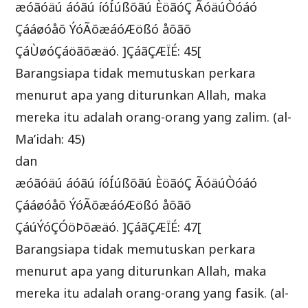
æóãóäú áóãú íóÍúßõãú ÈöãóÇ ÃóäúÒóáó
Çááøóåõ ÝóÃõæáóÆößó åõãõ
ÇáÙøóÇáöãõæäó. ]ÇáãÇÆÏÉ: 45[
Barangsiapa tidak memutuskan perkara
menurut apa yang diturunkan Allah, maka
mereka itu adalah orang-orang yang zalim. (al-
Ma’idah: 45)
dan
æóãóäú áóãú íóÍúßõãú ÈöãóÇ ÃóäúÒóáó
Çááøóåõ ÝóÃõæáóÆößó åõãõ
ÇáúÝóÇÓöÞõæäó. ]ÇáãÇÆÏÉ: 47[
Barangsiapa tidak memutuskan perkara
menurut apa yang diturunkan Allah, maka
mereka itu adalah orang-orang yang fasik. (al-