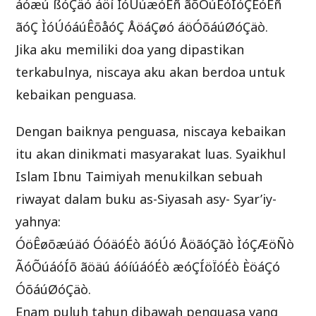
áóæú ßóÇäó áöí ÏóÚúæóÉñ ãõÓúÊóÌóÇÈóÉñ
ãóÇ ÌóÚóáúÊõåóÇ ÅöáÇøó áöÓõáúØóÇäò.
Jika aku memiliki doa yang dipastikan
terkabulnya, niscaya aku akan berdoa untuk
kebaikan penguasa.
Dengan baiknya penguasa, niscaya kebaikan
itu akan dinikmati masyarakat luas. Syaikhul
Islam Ibnu Taimiyah menukilkan sebuah
riwayat dalam buku as-Siyasah asy- Syar’iy-
yahnya:
ÓöÊøõæúäó ÓóäóÉò ãóÚó ÅöãóÇãò ÌóÇÆöÑò
ÃóÕúáóÍõ ãöäú áóíúáóÉò æóÇÍöÏóÉò ÈöáÇó
ÓõáúØóÇäò.
Enam puluh tahun dibawah penguasa yang