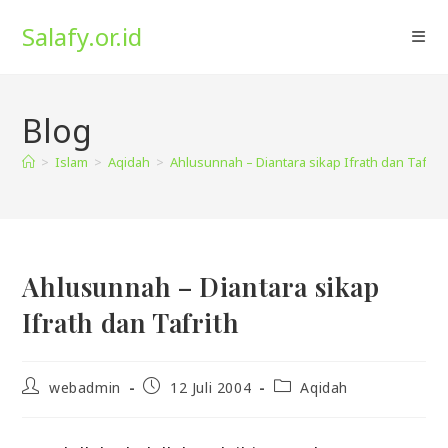
Skip
Salafy.or.id
to
content
Blog
>
Islam
>
Aqidah
>
Ahlusunnah – Diantara sikap Ifrath dan Tafrith
Ahlusunnah – Diantara sikap
Ifrath dan Tafrith
Post
Post
Post
webadmin
12 Juli 2004
Aqidah
author:
published:
category: