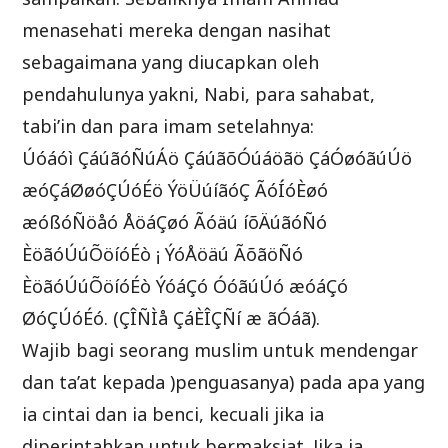
menasehati mereka dengan nasihat
sebagaimana yang diucapkan oleh
pendahulunya yakni, Nabi, para sahabat,
tabi’in dan para imam setelahnya:
Úóáóì ÇáúãóÑúÁö ÇáúãõÓúáöãö ÇáÓøóãúÚö
æóÇáØøóÇÚóÉö ÝöÜúíãóÇ ÃóÍóÈøó
æóßóÑöåó ÅöáÇøó Ãóäú íõÄúãóÑó
ÈöãóÚúÕöíóÉò ¡ ÝóÅöäú ÃõãöÑó
ÈöãóÚúÕöíóÉò ÝóáÇó ÓóãúÚó æóáÇó
ØóÇÚóÉó. (ÇÎÑÌå ÇáÈÎÇÑí æ ãÓáã).
Wajib bagi seorang muslim untuk mendengar
dan ta’at kepada )penguasanya) pada apa yang
ia cintai dan ia benci, kecuali jika ia
diperintahkan untuk bermaksiat. Jika ia