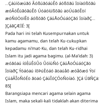
…Çáúíóæúãó ÃóßúãóáúÊõ áóßõãú Ïöíäóßõãú
æóÃóÊúãóãúÊõ Úóáóíúßõãú äöÚúãóÊöí
æóÑóÖöíÊõ áóßõãõ ÇáúÅöÓúáóÇãó ÏöíäðÇ…
]ÇáãÇÆÏÉ: 3[
Pada hari ini telah Kusempurnakan untuk
kamu agamamu, dan telah Ku-cukupkan
kepadamu ni’mat-Ku, dan telah Ku-ridhai
Islam itu jadi agama bagimu. (al-Ma’idah: 3)
æóãóäú íóÈúÊóÛö ÛóíúÑó ÇáúÅöÓúáóÇãö
ÏöíäðÇ Ýóáóäú íõÞúÈóáó ãöäúåõ æóåõæó Ýöí
ÇúáÂÎöÑóÉö ãöäó ÇáúÎóÇÓöÑöíäó. ]Çá ÚãÑÇä:
85[
Barangsiapa mencari agama selain agama
Islam, maka sekali-kali tidaklah akan diterima