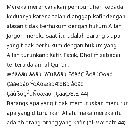
Mereka merencanakan pembunuhan kepada
keduanya karena telah dianggap kafir dengan
alasan tidak berhukum dengan hukum Allah.
Jargon mereka saat itu adalah Barang siapa
yang tidak berhukum dengan hukum yang
Allah turunkan : Kafir, Fasik, Dholim sebagai
tertera dalam al-Qur’an:
æóãóäú áóãú íóÍúßõãú ÈöãóÇ ÃóäúÒóáó
Çááøóåõ ÝóÃõæáóÆößó åõãõ
ÇáúßóÇÝöÑõæäó. ]ÇáãÇÆÏÉ: 44[
Barangsiapa yang tidak memutuskan menurut
apa yang diturunkan Allah, maka mereka itu
adalah orang-orang yang kafir. (al-Ma’idah: 44)