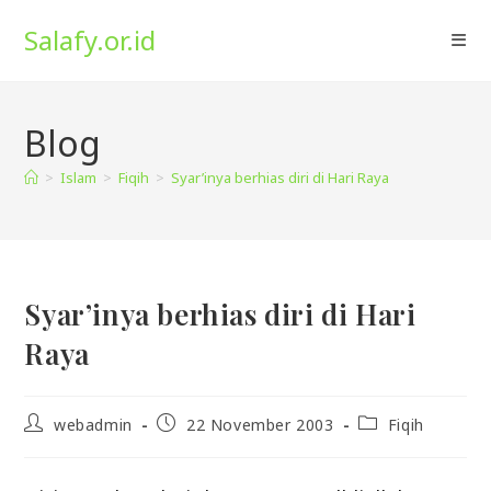
Skip
Salafy.or.id
to
content
Blog
>
Islam
>
Fiqih
>
Syar’inya berhias diri di Hari Raya
Syar’inya berhias diri di Hari
Raya
Post
Post
Post
webadmin
22 November 2003
Fiqih
author:
published:
category: