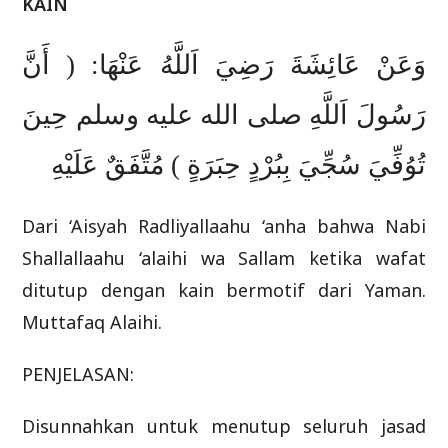
KAIN
وَعَنْ عَائِشَةَ رَضِيَ اَللَّهُ عَنْهَا: ( أَنَّ
رَسُولَ اَللَّهِ صلى الله عليه وسلم حِينَ
تُوُفِّيَ سُجِّيَ بِبُرْدٍ حِبَرَةٍ ) مُتَّفَقٌ عَلَيْهِ
Dari ‘Aisyah Radliyallaahu ‘anha bahwa Nabi
Shallallaahu ‘alaihi wa Sallam ketika wafat
ditutup dengan kain bermotif dari Yaman.
Muttafaq Alaihi.
PENJELASAN:
Disunnahkan untuk menutup seluruh jasad