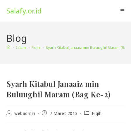
Skip
Salafy.or.id
to
content
Blog
>
Islam
>
Fiqih
>
Syarh Kitabul Janaaiz min Buluughil Maram (Bag 
Syarh Kitabul Janaaiz min
Buluughil Maram (Bag Ke-2)
Post
Post
Post
webadmin
7 Maret 2013
Fiqih
author:
published:
category: