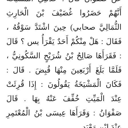
أَنَّهُمْ حَضَرُوا غُضَيْفَ بْنَ الْحَارِثِ
الثُّمَالِيَّ صحابي) حِينَ اشْتَدَّ سَوْقُهُ ،
فَقَالَ : هَلْ مِنْكُمْ أَحَدٌ يَقْرَأُ يس ؟ قَالَ
: فَقَرَأَهَا صَالِحُ بْنُ شُرَيْحٍ السَّكُونِيُّ ،
فَلَمَّا بَلَغَ أَرْبَعِينَ مِنْهَا قُبِضَ . قَالَ :
فَكَانَ الْمَشْيَخَةُ يَقُولُونَ : إِذَا قُرِئَتْ
عِنْدَ الْمَيِّتِ خُفِّفَ عَنْهُ بِهَا . قَالَ
صَفْوَانُ : وَقَرَأَهَا عِيسَى بْنُ الْمُعْتَمِرِ
عِنْدَ ابْنِ مَعْبَدٍ