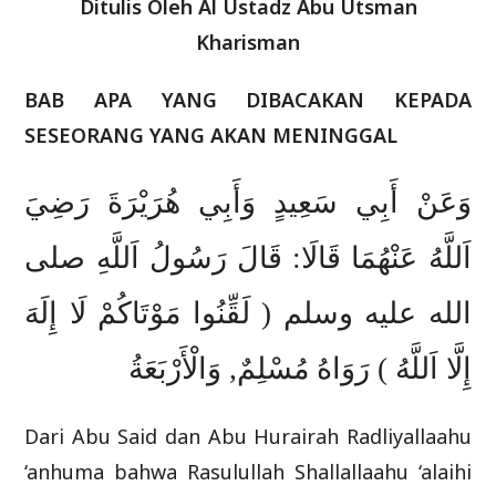
Ditulis Oleh Al Ustadz Abu Utsman
Kharisman
BAB APA YANG DIBACAKAN KEPADA
SESEORANG YANG AKAN MENINGGAL
وَعَنْ أَبِي سَعِيدٍ وَأَبِي هُرَيْرَةَ رَضِيَ
اَللَّهُ عَنْهُمَا قَالَا: قَالَ رَسُولُ اَللَّهِ صلى
الله عليه وسلم ( لَقِّنُوا مَوْتَاكُمْ لَا إِلَهَ
إِلَّا اَللَّهُ ) رَوَاهُ مُسْلِمٌ, وَالْأَرْبَعَةُ
Dari Abu Said dan Abu Hurairah Radliyallaahu
‘anhuma bahwa Rasulullah Shallallaahu ‘alaihi