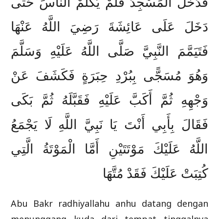
فَدَخَلَ الْمَسْجِدَ فَلَمْ يُكَلِّمْ النَّاسَ حَتَّى
دَخَلَ عَلَى عَائِشَةَ رَضِيَ اللَّهُ عَنْهَا
فَتَيَمَّمَ النَّبِيَّ صَلَّى اللَّهُ عَلَيْهِ وَسَلَّمَ
وَهُوَ مُسَجًّى بِبُرْدِ حِبَرَةٍ فَكَشَفَ عَنْ
وَجْهِهِ ثُمَّ أَكَبَّ عَلَيْهِ فَقَبَّلَهُ ثُمَّ بَكَى
فَقَالَ بِأَبِي أَنْتَ يَا نَبِيَّ اللَّهِ لَا يَجْمَعُ
اللَّهُ عَلَيْكَ مَوْتَتَيْنِ أَمَّا الْمَوْتَةُ الَّتِي
كُتِبَتْ عَلَيْكَ فَقَدْ مُتَّهَا
Abu Bakr radhiyallahu anhu datang dengan