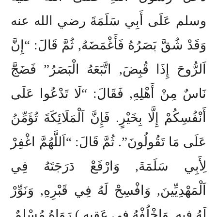
وسلم عَلَى أَبِي سَلَمَةَ رضي الله عنه
وَقَدْ شُقَّ بَصَرُهُ فَأَغْمَضَهُ, ثُمَّ قَالَ: “إِنَّ
اَلرُّوحَ إِذَا قُبِضَ, اتَّبَعَهُ الْبَصَرُ” فَضَجَّ
نَاسٌ مِنْ أَهْلِهِ, فَقَالَ: “لَا تَدْعُوا عَلَى
أَنْفُسِكُمْ إِلَّا بِخَيْرٍ. فَإِنَّ اَلْمَلَائِكَةَ تُؤَمِّنُ
عَلَى مَا تَقُولُونَ”. ثُمَّ قَالَ: “اَللَّهُمَّ اغْفِرْ
لِأَبِي سَلَمَةَ, وَارْفَعْ دَرَجَتَهُ فِي
اَلْمَهْدِيِّينَ, وَافْسِحْ لَهُ فِي قَبْرِهِ, وَنَوِّرْ
لَهُ فِيهِ, وَاخْلُفْهُ فِي عَقِبِهِ ) رَوَاهُ مُسْلِمٌ