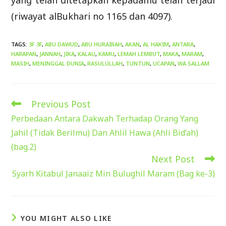
yang telah ditetapkan kepadamu telah terjadi
(riwayat alBukhari no 1165 dan 4097).
TAGS
:
3F 3F
,
ABU DAWUD
,
ABU HURAIRAH
,
AKAN
,
AL HAKIM
,
ANTARA
,
HARAPAN
,
JANNAH
,
JIKA
,
KALAU
,
KAMU
,
LEMAH LEMBUT
,
MAKA
,
MARAM
,
MASIH
,
MENINGGAL DUNIA
,
RASULULLAH
,
TUNTUN
,
UCAPAN
,
WA SALLAM
Previous Post
Read
more
Perbedaan Antara Dakwah Terhadap Orang Yang
articles
Jahil (Tidak Berilmu) Dan Ahlil Hawa (Ahli Bid’ah)
(bag.2)
Next Post
Syarh Kitabul Janaaiz Min Bulughil Maram (Bag ke-3)
YOU MIGHT ALSO LIKE