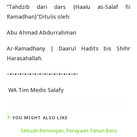
“Tahdzib dari dars {Haalu as-Salaf fii
Ramadhan}”Ditulis oleh:
Abu Ahmad Abdurrahman
Ar-Ramadhany | Daarul Hadits bis Shihr
Harasahallah.
~•~•~•~•~•~•~•~•~•~•~•~•~•~•~
WA Tim Medis Salafy
YOU MIGHT ALSO LIKE
Sebuah Renungan, Perayaan Tahun Baru