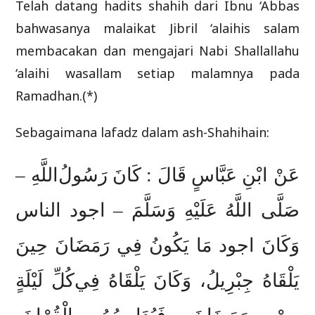
Telah datang hadits shahih dari Ibnu ‘Abbas
bahwasanya malaikat Jibril ‘alaihis salam
membacakan dan mengajari Nabi Shallallahu
‘alaihi wasallam setiap malamnya pada
Ramadhan.(*)
Sebagaimana lafadz dalam ash-Shahihain:
ﻋَﻦْ ﺍﺑْﻦِ ﻋَﺒَّﺎﺱٍ ﻗَﺎﻝَ : ﻛَﺎﻥَ ﺭَﺳُﻮﻝُﺍﻟﻠَّﻪِ –
ﺻَﻠَّﻰ ﺍﻟﻠَّﻪُ ﻋَﻠَﻴْﻪِ ﻭَﺳَﻠَّﻢَ – ﺍﺟﻮﺩ ﺍﻟﻨﺎﺱ
ﻭَﻛَﺎﻥَ ﺍﺟﻮﺩ ﻣَﺎ ﻳَﻜُﻮﻥُ ﻓِﻲ ﺭَﻣَﻀَﺎﻥَ ﺣِﻴﻦَ
ﻳَﻠْﻘَﺎﻩُ ﺟِﺒْﺮِﻳﻞُ، ﻭَﻛَﺎﻥَ ﻳَﻠْﻘَﺎﻩُ ﻓِﻲﻛُﻞِّ ﻟَﻴْﻠَﺔٍ