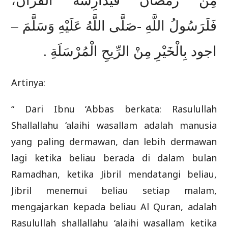
ﻣِﻦْ ﺭَﻣَﻀَﺎﻥَ ﻓَﻴُﺪَﺍﺭِﺳُﻪُ ﺍﻟْﻘُﺮْﺍﻥَ،
ﻓَﻠَﺮَﺳُﻮﻝُ ﺍﻟﻠَّﻪِ -ﺻَﻠَّﻰ ﺍﻟﻠَّﻪُ ﻋَﻠَﻴْﻪِ ﻭَﺳَﻠَّﻢَ –
ﺍﺟﻮﺩ ﺑِﺎﻟْﺨَﻴْﺮِ ﻣِﻦْ ﺍﻟﺮِّﻳﺢِ ﺍﻟْﻤُﺮْﺳَﻠَﺔِ .
Artinya:
“ Dari Ibnu ‘Abbas berkata: Rasulullah
Shallallahu ‘alaihi wasallam adalah manusia
yang paling dermawan, dan lebih dermawan
lagi ketika beliau berada di dalam bulan
Ramadhan, ketika Jibril mendatangi beliau,
Jibril menemui beliau setiap malam,
mengajarkan kepada beliau Al Quran, adalah
Rasulullah shallallahu ‘alaihi wasallam ketika