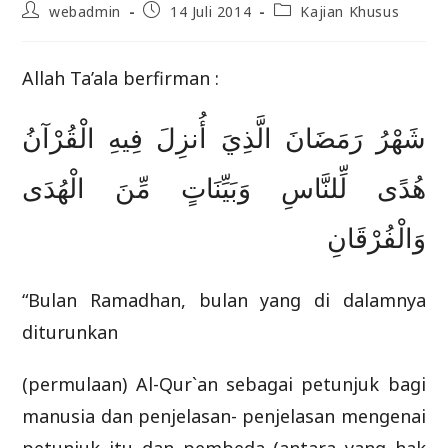
Post
Post
Post
webadmin
14 Juli 2014
Kajian Khusus
author:
published:
category:
Allah Ta’ala berfirman :
ﺷَﻬْﺮُ ﺭَﻣَﻀَﺎﻥَ ﺍﻟَّﺬِﻱَ ﺃُﻧﺰِﻝَ ﻓِﻴﻪِ ﺍﻟْﻘُﺮْﺁﻥُ
ﻫُﺪًﻯ ﻟِّﻠﻨَّﺎﺱِ ﻭَﺑَﻴِّﻨَﺎﺕٍ ﻣِّﻦَ ﺍﻟْﻬُﺪَﻯ
ﻭَﺍﻟْﻔُﺮْﻗَﺎﻥِ
“Bulan Ramadhan, bulan yang di dalamnya
diturunkan
(permulaan) Al-Qur`an sebagai petunjuk bagi
manusia dan penjelasan- penjelasan mengenai