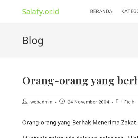
Skip
Salafy.or.id
to
BERANDA
KATEG
content
Blog
Orang-orang yang ber
Post
Post
Post
webadmin
24 November 2004
Fiqih
author:
published:
category:
Orang-orang yang Berhak Menerima Zakat