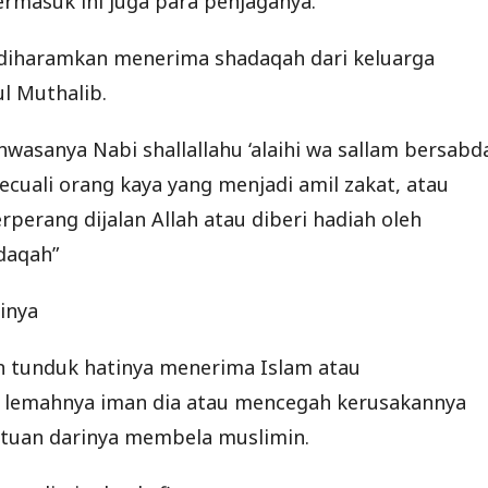
rmasuk ini juga para penjaganya.
 diharamkan menerima shadaqah dari keluarga
l Muthalib.
hwasanya Nabi shallallahu ‘alaihi wa sallam bersabd
kecuali orang kaya yang menjadi amil zakat, atau
rperang dijalan Allah atau diberi hadiah oleh
daqah”
inya
n tunduk hatinya menerima Islam atau
a lemahnya iman dia atau mencegah kerusakannya
tuan darinya membela muslimin.