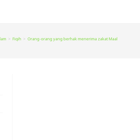
slam
>
Fiqih
>
Orang-orang yang berhak menerima zakat Maal