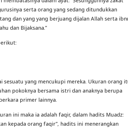
ah membatasinya dalam ayat: “Sesungguhnya zakat
gurusinya serta orang yang sedang ditundukkan
ang dan yang yang berjuang dijalan Allah serta ibn
ahu dan Bijaksana.”
erikut:
i sesuatu yang mencukupi mereka. Ukuran orang it
tuhan pokoknya bersama istri dan anaknya berupa
erkara primer lainnya.
ran ini maka ia adalah faqir, dalam hadits Muadz:
ikan kepada orang faqir”, hadits ini menerangkan