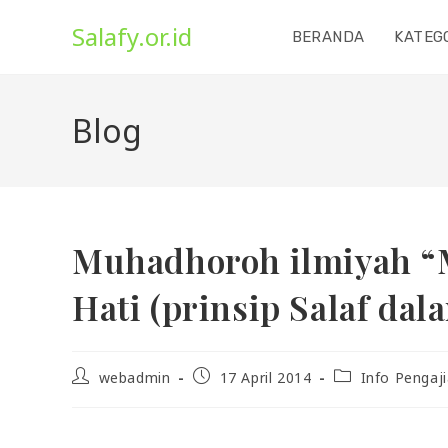
Skip
Salafy.or.id
to
BERANDA
KATEG
content
Blog
Muhadhoroh ilmiyah “
Hati (prinsip Salaf da
Post
Post
Post
webadmin
17 April 2014
Info Pengaj
author:
published:
category: