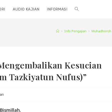
ORI
AUDIO KAJIAN
INFORMASI
TOGGLE
WEBSITE
>
Info Pengajian
>
Muhadhoroh i
SEARCH
Mengembalikan Kesucian
lam Tazkiyatun Nufus)”
ian
Bismillah.