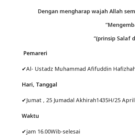
Dengan mengharap wajah Allah semat
“Mengembal
“(prinsip Salaf
Pemareri
✔Al- Ustadz Muhammad Afifuddin Hafizhah
Hari, Tanggal
✔Jumat , 25 Jumadal Akhirah1435H/25 April
Waktu
✔jam 16.00Wib-selesai