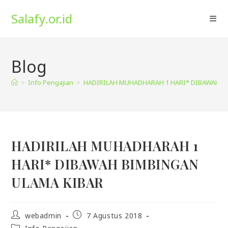
Skip
Salafy.or.id
to
content
Blog
>
Info Pengajian
>
HADIRILAH MUHADHARAH 1 HARI* DIBAWAH B
HADIRILAH MUHADHARAH 1
HARI* DIBAWAH BIMBINGAN
ULAMA KIBAR
Post
Post
webadmin
7 Agustus 2018
author:
published:
Post