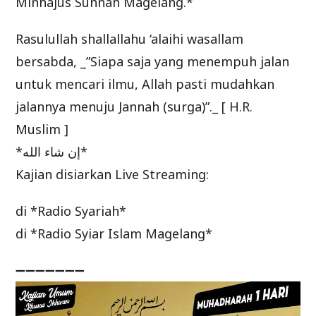
Minhajus Sunnah Magelang.*
Rasulullah shallallahu ‘alaihi wasallam
bersabda, _”Siapa saja yang menempuh jalan
untuk mencari ilmu, Allah pasti mudahkan
jalannya menuju Jannah (surga)”._ [ H.R.
Muslim ]
*إن شاء الله*
Kajian disiarkan Live Streaming:
di *Radio Syariah*
di *Radio Syiar Islam Magelang*
➖➖➖➖➖➖➖