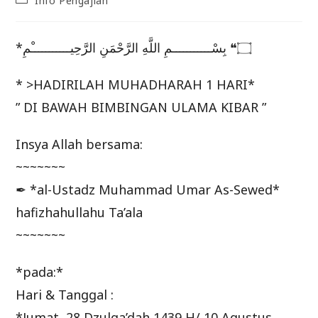
Info Pengajian
category:
*۝❝ بِسْـــــــــــمِ اللَّهِ الرَّحْمَنِ الرَّحِيـــــــــــْمِ
* >HADIRILAH MUHADHARAH 1 HARI*
” DI BAWAH BIMBINGAN ULAMA KIBAR ”
Insya Allah bersama:
~~~~~~~
✒ *al-Ustadz Muhammad Umar As-Sewed*
hafizhahullahu Ta’ala
~~~~~~~
*pada:*
Hari & Tanggal :
*Jumat, 28 Dzulqa’dah 1439 H/ 10 Agustus