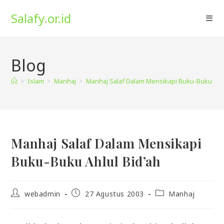
Skip
Salafy.or.id
to
content
Blog
>
Islam
>
Manhaj
>
Manhaj Salaf Dalam Mensikapi Buku-Buku Ahlu
Manhaj Salaf Dalam Mensikapi
Buku-Buku Ahlul Bid’ah
Post
Post
Post
webadmin
27 Agustus 2003
Manhaj
author:
published:
category: