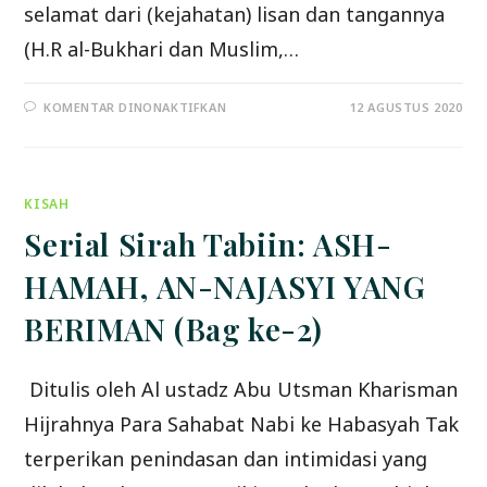
selamat dari (kejahatan) lisan dan tangannya
(H.R al-Bukhari dan Muslim,…
PADA
KOMENTAR DINONAKTIFKAN
12 AGUSTUS 2020
MENJAGA
AGAR
TIDAK
MENYAKITI
ORANG
LAIN
KISAH
ADALAH
TERMASUK
KEISLAMAN
Serial Sirah Tabiin: ASH-
YANG
PALING
UTAMA
HAMAH, AN-NAJASYI YANG
BERIMAN (Bag ke-2)
Ditulis oleh Al ustadz Abu Utsman Kharisman
Hijrahnya Para Sahabat Nabi ke Habasyah Tak
terperikan penindasan dan intimidasi yang