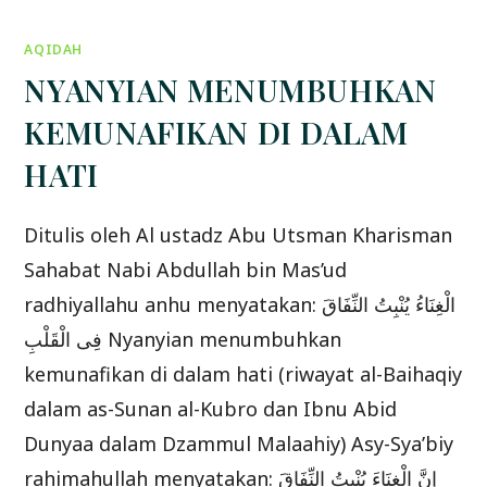
TENTANG
LI
KHOMSATUN
AQIDAH
(BAG.3)
SELESAI
NYANYIAN MENUMBUHKAN
KEMUNAFIKAN DI DALAM
HATI
Ditulis oleh Al ustadz Abu Utsman Kharisman
Sahabat Nabi Abdullah bin Mas’ud
radhiyallahu anhu menyatakan: الْغِنَاءُ يُنْبِتُ النِّفَاقَ
فِى الْقَلْبِ Nyanyian menumbuhkan
kemunafikan di dalam hati (riwayat al-Baihaqiy
dalam as-Sunan al-Kubro dan Ibnu Abid
Dunyaa dalam Dzammul Malaahiy) Asy-Sya’biy
rahimahullah menyatakan: إِنَّ الْغِنَاءَ يُنْبِتُ النِّفَاقَ