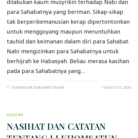
dilakukan kaum musyrikin terhadap Nabi dan
para Sahabatnya yang beriman. Sikap-sikap
tak berperikemanusian kerap dipertontonkan
untuk menggoyang maupun meruntuhkan
tauhid dan keimanan dalam diri para Sahabat.
Nabi mengizinkan para Sahabatnya untuk
berhijrah ke Habasyah. Beliau merasa kasihan
pada para Sahabatnya yang…
PADA
KOMENTAR DINONAKTIFKAN
7 AGUSTUS 2020
SERIAL
SIRAH
TABIIN:
ASH-
HAMAH,
AN-
AQIDAH
NAJASYI
YANG
BERIMAN
NASIHAT DAN CATATAN
(BAG
KE-
2)