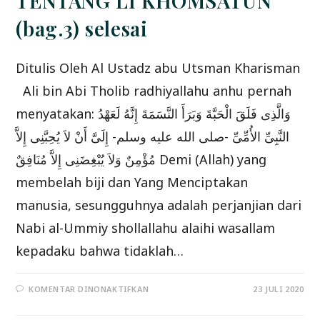
TENTANG LI KHOMSATUN
(bag.3) selesai
Ditulis Oleh Al Ustadz abu Utsman Kharisman
Ali bin Abi Tholib radhiyallahu anhu pernah
menyatakan: وَالَّذِى فَلَقَ الْحَبَّةَ وَبَرَأَ النَّسَمَةَ إِنَّهُ لَعَهْدُ
النَّبِىِّ الأُمِّىِّ -صلى الله عليه وسلم- إِلَىَّ أَنْ لاَ يُحِبَّنِى إِلاَّ
مُؤْمِنٌ وَلاَ يُبْغِضَنِى إِلاَّ مُنَافِقٌ Demi (Allah) yang
membelah biji dan Yang Menciptakan
manusia, sesungguhnya adalah perjanjian dari
Nabi al-Ummiy shollallahu alaihi wasallam
kepadaku bahwa tidaklah…
PADA
KOMENTAR DINONAKTIFKAN
23 JULI 2020
NASIHAT
DAN
CATATAN