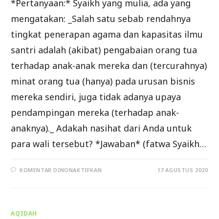
*Pertanyaan:* Syaikh yang mulia, ada yang
mengatakan: _Salah satu sebab rendahnya
tingkat penerapan agama dan kapasitas ilmu
santri adalah (akibat) pengabaian orang tua
terhadap anak-anak mereka dan (tercurahnya)
minat orang tua (hanya) pada urusan bisnis
mereka sendiri, juga tidak adanya upaya
pendampingan mereka (terhadap anak-
anaknya)._ Adakah nasihat dari Anda untuk
para wali tersebut? *Jawaban* (fatwa Syaikh…
PADA
KOMENTAR DINONAKTIFKAN
17 AGUSTUS 2020
NASIHAT
SYAIKH
BIN
BAZ
BAGI
PARA
AQIDAH
WALI