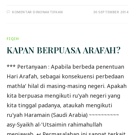
PADA
KOMENTAR DINONAKTIFKAN
30 SEPTEMBER 2014
”
PENTINGNYA
IKHLAS
DAN
TAQWA
DALAM
FIQIH
BERQURBAN
“
KAPAN BERPUASA ARAFAH?
*** Pertanyaan : Apabila berbeda penentuan
Hari Arafah, sebagai konsekuensi perbedaan
mathla' hilal di masing-masing negeri. Apakah
kita berpuasa mengikuti ru'yah negeri yang
kita tinggal padanya, ataukah mengikuti
ru'yah Haramain (Saudi Arabia) ~~~~~~~~~~
asy-Syaikh al-'Utsaimin rahimahullah
menjawab, ↩ Permasalahan ini sangat terkait