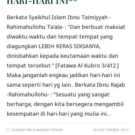
HARI-HARI INI**
Berkata Syaikhul Islam Ibnu Taimiyyah -
Rahimahullohu Ta'ala- : "Dan berbuat maksiat
diwaktu-waktu dan tempat-tempat yang
diagungkan LEBIH KERAS SIKSANYA,
dinisbahkan kepada keutamaan waktu dan
tempat tersebut." [Fatawa Al Kubro 3/412.]
Maka janganlah engkau jadikan hari-hari ini
sama seperti hari yg lain.. Berkata Ibnu Rajab
-Rahimahullohu- : "Sesuatu yang sangat
berharga, dengan kita bersegera mengambil
kesempatan di hari-hari yang mulia ini…
PADA
KOMENTAR DINONAKTIFKAN
30 SEPTEMBER 2014
HATI-