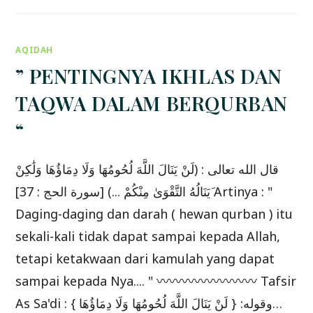
HATILAH
ENGKAU
DARI
BERBUAT
MAKSIAT
AQIDAH
DI
HARI-
HARI
” PENTINGNYA IKHLAS DAN
INI**
TAQWA DALAM BERQURBAN
“
قال الله تعالى : (لَنْ يَنَالَ اللَّهَ لُحُومُهَا وَلَا دِمَاؤُهَا وَلَٰكِنْ
يَنَالُهُ التَّقْوَىٰ مِنْكُمْ ...) [سورة الحج : 37]َ Artinya : "
Daging-daging dan darah ( hewan qurban ) itu
sekali-kali tidak dapat sampai kepada Allah,
tetapi ketakwaan dari kamulah yang dapat
sampai kepada Nya.... " 〰〰〰〰〰〰〰〰 Tafsir
As Sa'di : وقوله: { لَنْ يَنَالَ اللَّهَ لُحُومُهَا وَلَا دِمَاؤُهَا }…