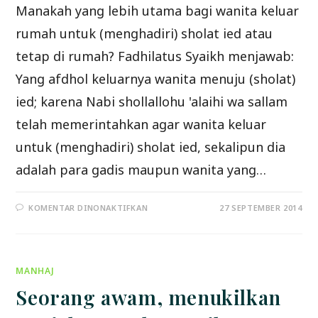
Manakah yang lebih utama bagi wanita keluar
rumah untuk (menghadiri) sholat ied atau
tetap di rumah? Fadhilatus Syaikh menjawab:
Yang afdhol keluarnya wanita menuju (sholat)
ied; karena Nabi shollallohu 'alaihi wa sallam
telah memerintahkan agar wanita keluar
untuk (menghadiri) sholat ied, sekalipun dia
adalah para gadis maupun wanita yang…
PADA
KOMENTAR DINONAKTIFKAN
27 SEPTEMBER 2014
WANITA
KELUAR
RUMAH
UNTUK
MENGHADIRI
SHOLAT
MANHAJ
IED.
Seorang awam, menukilkan