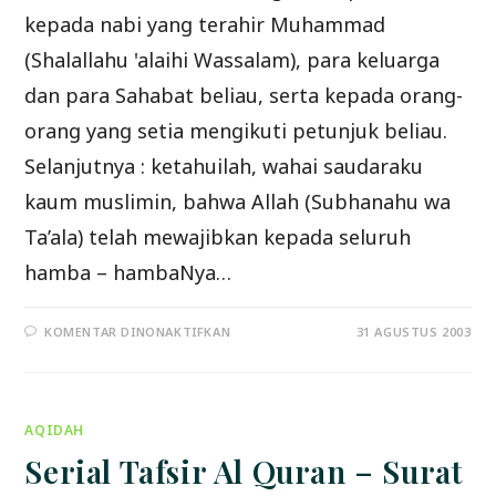
kepada nabi yang terahir Muhammad
(Shalallahu 'alaihi Wassalam), para keluarga
dan para Sahabat beliau, serta kepada orang-
orang yang setia mengikuti petunjuk beliau.
Selanjutnya : ketahuilah, wahai saudaraku
kaum muslimin, bahwa Allah (Subhanahu wa
Ta’ala) telah mewajibkan kepada seluruh
hamba – hambaNya…
PADA
KOMENTAR DINONAKTIFKAN
31 AGUSTUS 2003
SEPULUH
HAL
PEMBATAL
KEISLAMAN
KITA
AQIDAH
Serial Tafsir Al Quran – Surat