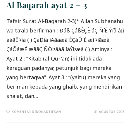
Al Baqarah ayat 2 – 3
Tafsir Surat Al-Baqarah 2-3)* Allah Subhanahu
wa ta'ala berfirman : Ðáß ÇáßÊÇÈ áÇ ÑíÈ Ýíå åÏì
ááãÊÞíä ( ) ÇáÐíä íÄãäæä ÈÇáÛíÈ æíÞíãæä
ÇáÕáæÉ æããÇ ÑÒÞäåã íäÝÞæä ( ) Artinya :
Ayat 2 : “Kitab (al-Qur'an) ini tidak ada
keraguan padanya; petunjuk bagi mereka
yang bertaqwa”. Ayat 3 : “(yaitu) mereka yang
beriman kepada yang ghaib, yang mendirikan
shalat, dan…
PADA
KOMENTAR DINONAKTIFKAN
31 AGUSTUS 2003
SERIAL
TAFSIR
AL
QURAN
–