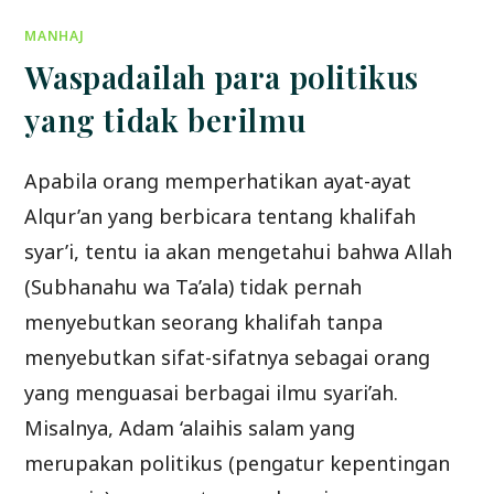
DIALOG
SYAIKH
MANHAJ
AL-
ALBANI
DGN
Waspadailah para politikus
FIS
yang tidak berilmu
Apabila orang memperhatikan ayat-ayat
Alqur’an yang berbicara tentang khalifah
syar’i, tentu ia akan mengetahui bahwa Allah
(Subhanahu wa Ta’ala) tidak pernah
menyebutkan seorang khalifah tanpa
menyebutkan sifat-sifatnya sebagai orang
yang menguasai berbagai ilmu syari’ah.
Misalnya, Adam ‘alaihis salam yang
merupakan politikus (pengatur kepentingan