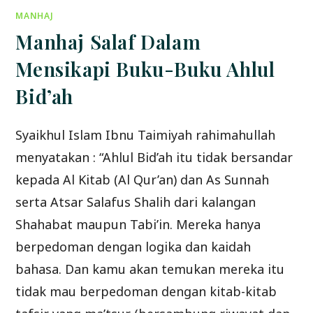
SURAT
MANHAJ
AL
BAQARAH
AYAT
Manhaj Salaf Dalam
2
–
3
Mensikapi Buku-Buku Ahlul
Bid’ah
Syaikhul Islam Ibnu Taimiyah rahimahullah
menyatakan : “Ahlul Bid’ah itu tidak bersandar
kepada Al Kitab (Al Qur’an) dan As Sunnah
serta Atsar Salafus Shalih dari kalangan
Shahabat maupun Tabi’in. Mereka hanya
berpedoman dengan logika dan kaidah
bahasa. Dan kamu akan temukan mereka itu
tidak mau berpedoman dengan kitab-kitab