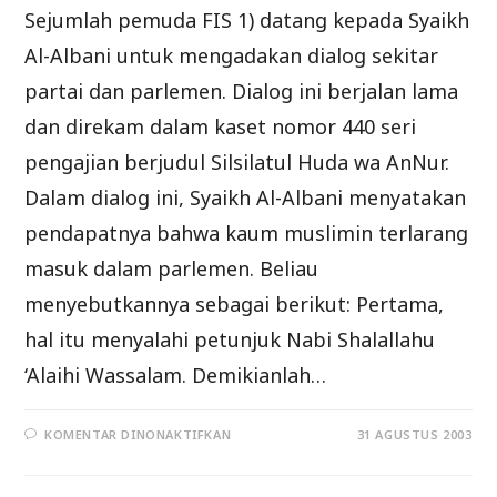
Sejumlah pemuda FIS 1) datang kepada Syaikh
Al-Albani untuk mengadakan dialog sekitar
partai dan parlemen. Dialog ini berjalan lama
dan direkam dalam kaset nomor 440 seri
pengajian berjudul Silsilatul Huda wa AnNur.
Dalam dialog ini, Syaikh Al-Albani menyatakan
pendapatnya bahwa kaum muslimin terlarang
masuk dalam parlemen. Beliau
menyebutkannya sebagai berikut: Pertama,
hal itu menyalahi petunjuk Nabi Shalallahu
‘Alaihi Wassalam. Demikianlah…
PADA
KOMENTAR DINONAKTIFKAN
31 AGUSTUS 2003
PARTAI
DAN
PARLEMEN
–