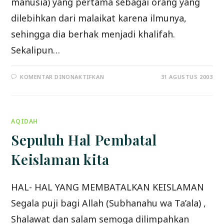
manusia) yang pertama sebagai orang yang
dilebihkan dari malaikat karena ilmunya,
sehingga dia berhak menjadi khalifah.
Sekalipun…
PADA
KOMENTAR DINONAKTIFKAN
31 AGUSTUS 2003
WASPADAILAH
PARA
POLITIKUS
YANG
TIDAK
BERILMU
AQIDAH
Sepuluh Hal Pembatal
Keislaman kita
HAL- HAL YANG MEMBATALKAN KEISLAMAN
Segala puji bagi Allah (Subhanahu wa Ta’ala) ,
Shalawat dan salam semoga dilimpahkan