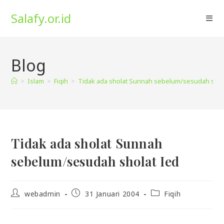
Skip
Salafy.or.id
to
content
Blog
>
Islam
>
Fiqih
>
Tidak ada sholat Sunnah sebelum/sesudah shol
Tidak ada sholat Sunnah
sebelum/sesudah sholat Ied
Post
Post
Post
webadmin
31 Januari 2004
Fiqih
author:
published:
category: