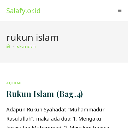
Skip
Salafy.or.id
to
content
rukun islam
>
rukun islam
AQIDAH
Rukun Islam (Bag.4)
Adapun Rukun Syahadat “Muhammadur-
Rasulullah”, maka ada dua: 1. Mengakui
kerasulan Muhammad. 2. Meyakini bahwa