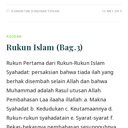
PADA
KOMENTAR DINONAKTIFKAN
15 MEI 2013
PENJELASAN
SYARHUS
SUNNAH
LIL
MUZANI
(BAG
AQIDAH
KE-
1)
Rukun Islam (Bag.3)
Rukun Pertama dari Rukun-Rukun Islam
Syahadat: persaksian bahwa tiada ilah yang
berhak disembah selain Allah dan bahwa
Muhammad adalah Rasul utusan Allah.
Pembahasan Laa ilaaha illallah: a. Makna
Syahadat b. Kedudukan c. Keutamaannya d.
Rukun-rukun syahadatain e. Syarat-syarat f.
Bekas-bekasnya pembahasan sesungguhnya