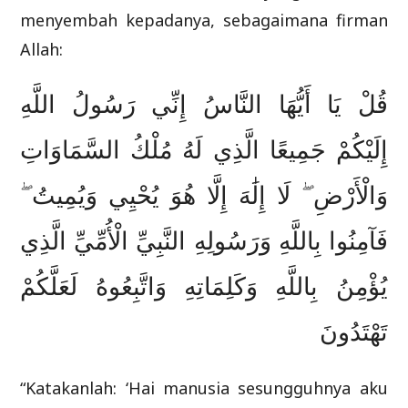
menyembah kepadanya, sebagaimana firman
Allah:
قُلْ يَا أَيُّهَا النَّاسُ إِنِّي رَسُولُ اللَّهِ
إِلَيْكُمْ جَمِيعًا الَّذِي لَهُ مُلْكُ السَّمَاوَاتِ
وَالْأَرْضِ ۖ لَا إِلَٰهَ إِلَّا هُوَ يُحْيِي وَيُمِيتُ ۖ
فَآمِنُوا بِاللَّهِ وَرَسُولِهِ النَّبِيِّ الْأُمِّيِّ الَّذِي
يُؤْمِنُ بِاللَّهِ وَكَلِمَاتِهِ وَاتَّبِعُوهُ لَعَلَّكُمْ
تَهْتَدُونَ
“Katakanlah: ‘Hai manusia sesungguhnya aku