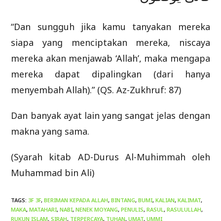
“Dan sungguh jika kamu tanyakan mereka
siapa yang menciptakan mereka, niscaya
mereka akan menjawab ‘Allah’, maka mengapa
mereka dapat dipalingkan (dari hanya
menyembah Allah).” (QS. Az-Zukhruf: 87)
Dan banyak ayat lain yang sangat jelas dengan
makna yang sama.
(Syarah kitab AD-Durus Al-Muhimmah oleh
Muhammad bin Ali)
TAGS
:
3F 3F
,
BERIMAN KEPADA ALLAH
,
BINTANG
,
BUMI
,
KALIAN
,
KALIMAT
,
MAKA
,
MATAHARI
,
NABI
,
NENEK MOYANG
,
PENULIS
,
RASUL
,
RASULULLAH
,
RUKUN ISLAM
,
SIRAH
,
TERPERCAYA
,
TUHAN
,
UMAT
,
UMMI