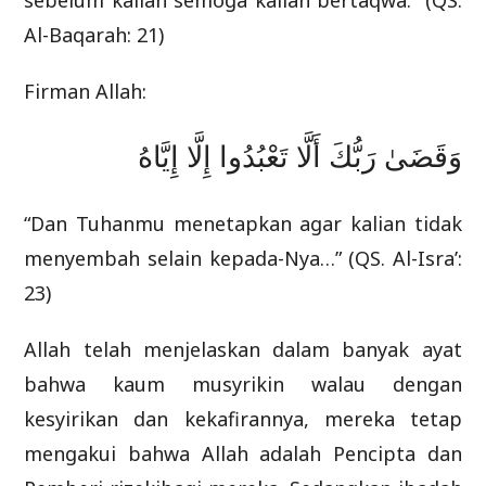
sebelum kalian semoga kalian bertaqwa.” (QS.
Al-Baqarah: 21)
Firman Allah:
وَقَضَىٰ رَبُّكَ أَلَّا تَعْبُدُوا إِلَّا إِيَّاهُ
“Dan Tuhanmu menetapkan agar kalian tidak
menyembah selain kepada-Nya…” (QS. Al-Isra’:
23)
Allah telah menjelaskan dalam banyak ayat
bahwa kaum musyrikin walau dengan
kesyirikan dan kekafirannya, mereka tetap
mengakui bahwa Allah adalah Pencipta dan