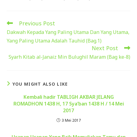
Previous Post
Read
more
Dakwah Kepada Yang Paling Utama Dan Yang Utama,
articles
Yang Paling Utama Adalah Tauhid (Bag.1)
Next Post
Syarh Kitab al-Janaiz Min Bulughil Maram (Bag ke-8)
YOU MIGHT ALSO LIKE
Kembali hadir TABLIGH AKBAR JELANG
ROMADHON 1438 H, 17 Sya’ban 1438 H / 14 Mei
2017
3 Mei 2017