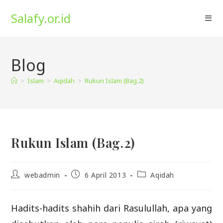
Skip
Salafy.or.id
to
content
Blog
>
Islam
>
Aqidah
>
Rukun Islam (Bag.2)
Rukun Islam (Bag.2)
Post
Post
Post
webadmin
6 April 2013
Aqidah
author:
published:
category:
Hadits-hadits shahih dari Rasulullah, apa yang