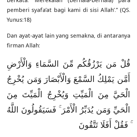
berkata: ‘Merekalah (berhala-berhala) para
pemberi syafa’at bagi kami di sisi Allah’.” (QS.
Yunus:18)
Dan ayat-ayat lain yang semakna, di antaranya
firman Allah:
قُلْ مَن يَرْزُقُكُم مِّنَ السَّمَاءِ وَالْأَرْضِ
أَمَّن يَمْلِكُ السَّمْعَ وَالْأَبْصَارَ وَمَن يُخْرِجُ
الْحَيَّ مِنَ الْمَيِّتِ وَيُخْرِجُ الْمَيِّتَ مِنَ
الْحَيِّ وَمَن يُدَبِّرُ الْأَمْرَ ۚ فَسَيَقُولُونَ اللَّهُ
ۚ فَقُلْ أَفَلَا تَتَّقُونَ