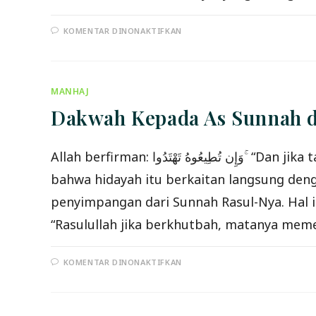
PADA
KOMENTAR DINONAKTIFKAN
FATWA
–
HUKUM
MENDENGAR
MUROTTAL
MUSYARI
MANHAJ
BIN
RASYID
Dakwah Kepada As Sunnah da
AL-
AFASI
(REVISI)
Allah berfirman: وَإِن تُطِيعُوهُ تَهْتَدُوا ۚ “Dan jika ta’at kepadanya, niscaya kamu mendapat petunjuk.” (An Nur 54) Dalam ayat ini sangat jelas
bahwa hidayah itu berkaitan langsung deng
penyimpangan dari Sunnah Rasul-Nya. Hal i
“Rasulullah jika berkhutbah, matanya mem
PADA
KOMENTAR DINONAKTIFKAN
DAKWAH
KEPADA
AS
SUNNAH
DAN