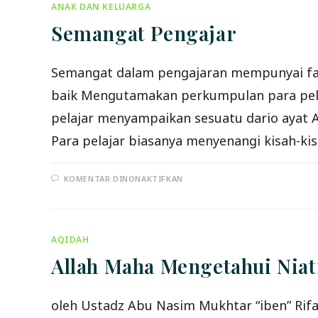
TAHDZIIR
ANAK DAN KELUARGA
DARI
BID’AH
Semangat Pengajar
(BAG.2)
Semangat dalam pengajaran mempunyai faid
baik Mengutamakan perkumpulan para pelaj
pelajar menyampaikan sesuatu dario ayat Al
Para pelajar biasanya menyenangi kisah-ki
PADA
KOMENTAR DINONAKTIFKAN
SEMANGAT
PENGAJAR
AQIDAH
Allah Maha Mengetahui Nia
oleh Ustadz Abu Nasim Mukhtar “iben” Rif