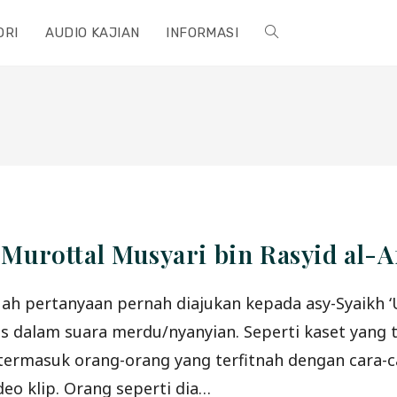
ORI
AUDIO KAJIAN
INFORMASI
TOGGLE
WEBSITE
SEARCH
rottal Musyari bin Rasyid al-Afa
h pertanyaan pernah diajukan kepada asy-Syaikh ‘Ub
 dalam suara merdu/nyanyian. Seperti kaset yang t
si termasuk orang-orang yang terfitnah dengan cara-ca
deo klip. Orang seperti dia…