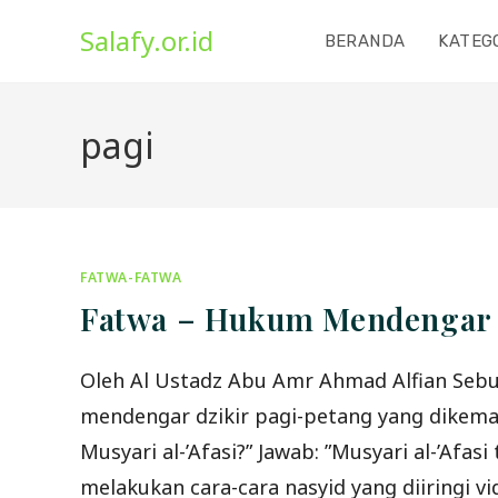
Skip
Salafy.or.id
to
BERANDA
KATEG
content
pagi
FATWA-FATWA
Fatwa – Hukum Mendengar Mu
Oleh Al Ustadz Abu Amr Ahmad Alfian Sebua
mendengar dzikir pagi-petang yang dikemas
Musyari al-’Afasi?” Jawab: ”Musyari al-’Afa
melakukan cara-cara nasyid yang diiringi vi