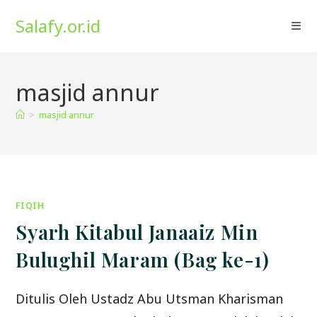
Skip
Salafy.or.id
to
content
masjid annur
>
masjid annur
FIQIH
Syarh Kitabul Janaaiz Min
Bulughil Maram (Bag ke-1)
Ditulis Oleh Ustadz Abu Utsman Kharisman