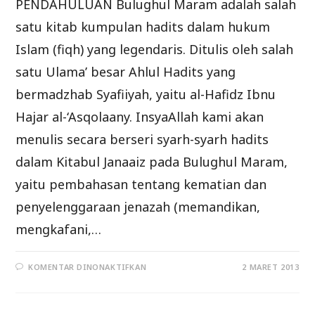
PENDAHULUAN Bulughul Maram adalah salah
satu kitab kumpulan hadits dalam hukum
Islam (fiqh) yang legendaris. Ditulis oleh salah
satu Ulama’ besar Ahlul Hadits yang
bermadzhab Syafiiyah, yaitu al-Hafidz Ibnu
Hajar al-‘Asqolaany. InsyaAllah kami akan
menulis secara berseri syarh-syarh hadits
dalam Kitabul Janaaiz pada Bulughul Maram,
yaitu pembahasan tentang kematian dan
penyelenggaraan jenazah (memandikan,
mengkafani,…
PADA
KOMENTAR DINONAKTIFKAN
2 MARET 2013
SYARH
KITABUL
JANAAIZ
MIN
BULUGHIL