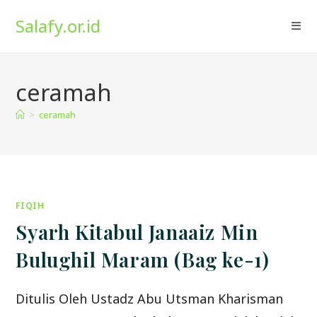
Skip
Salafy.or.id
to
content
ceramah
>
ceramah
FIQIH
Syarh Kitabul Janaaiz Min
Bulughil Maram (Bag ke-1)
Ditulis Oleh Ustadz Abu Utsman Kharisman