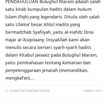
PENDAHULUAN Bulughul Maram adalah salah
satu kitab kumpulan hadits dalam hukum
Islam (fiqh) yang legendaris. Ditulis oleh salah
satu Ulama’ besar Ahlul Hadits yang
bermadzhab Syafiiyah, yaitu al-Hafidz Ibnu
Hajar al-‘Asqolaany. InsyaAllah kami akan
menulis secara berseri syarh-syarh hadits
dalam Kitabul Janaaiz pada Bulughul Maram,
yaitu pembahasan tentang kematian dan
penyelenggaraan jenazah (memandikan,
mengkafani,…
PADA
KOMENTAR DINONAKTIFKAN
2 MARET 2013
SYARH
KITABUL
JANAAIZ
MIN
BULUGHIL