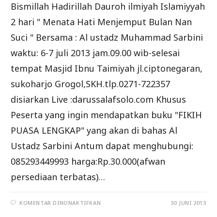
Bismillah Hadirillah Dauroh ilmiyah Islamiyyah
2 hari " Menata Hati Menjemput Bulan Nan
Suci " Bersama : Al ustadz Muhammad Sarbini
waktu: 6-7 juli 2013 jam.09.00 wib-selesai
tempat Masjid Ibnu Taimiyah jl.ciptonegaran,
sukoharjo Grogol,SKH.tlp.0271-722357
disiarkan Live :darussalafsolo.com Khusus
Peserta yang ingin mendapatkan buku "FIKIH
PUASA LENGKAP" yang akan di bahas Al
Ustadz Sarbini Antum dapat menghubungi:
085293449993 harga:Rp.30.000(afwan
persediaan terbatas)…
PADA
KOMENTAR DINONAKTIFKAN
30 JUNI 2013
DAUROH
ILMIYAH