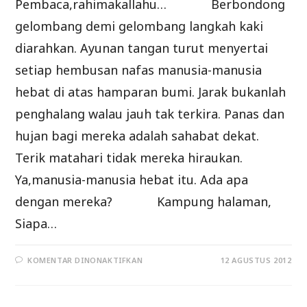
Pembaca,rahimakallahu… Berbondong
gelombang demi gelombang langkah kaki
diarahkan. Ayunan tangan turut menyertai
setiap hembusan nafas manusia-manusia
hebat di atas hamparan bumi. Jarak bukanlah
penghalang walau jauh tak terkira. Panas dan
hujan bagi mereka adalah sahabat dekat.
Terik matahari tidak mereka hiraukan.
Ya,manusia-manusia hebat itu. Ada apa
dengan mereka? Kampung halaman,
Siapa…
PADA
KOMENTAR DINONAKTIFKAN
12 AGUSTUS 2012
SEMUT
DAN
IKAN
PUN
TURUT