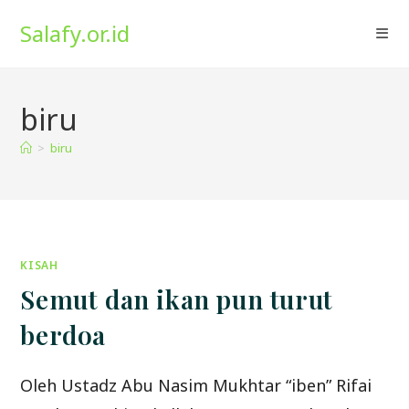
Skip
Salafy.or.id
to
content
biru
>
biru
KISAH
Semut dan ikan pun turut
berdoa
Oleh Ustadz Abu Nasim Mukhtar “iben” Rifai