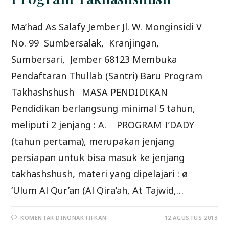
Ma’had As Salafy Jember Jl. W. Monginsidi V
No. 99 Sumbersalak, Kranjingan,
Sumbersari, Jember 68123 Membuka
Pendaftaran Thullab (Santri) Baru Program
Takhashshush MASA PENDIDIKAN
Pendidikan berlangsung minimal 5 tahun,
meliputi 2 jenjang : A. PROGRAM I’DADY
(tahun pertama), merupakan jenjang
persiapan untuk bisa masuk ke jenjang
takhashshush, materi yang dipelajari : ø
‘Ulum Al Qur’an (Al Qira’ah, At Tajwid,…
PADA
KOMENTAR DINONAKTIFKAN
12 AGUSTUS 2013
MA’HAD