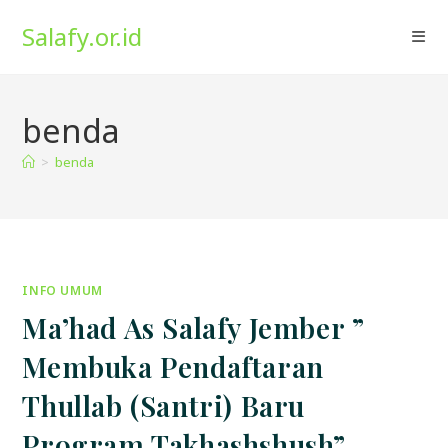
Skip
Salafy.or.id
to
content
benda
>
benda
INFO UMUM
Ma’had As Salafy Jember ”
Membuka Pendaftaran
Thullab (Santri) Baru
Program Takhashshush”