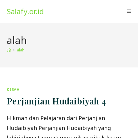
Skip
Salafy.or.id
to
content
alah
>
alah
KISAH
Perjanjian Hudaibiyah 4
Hikmah dan Pelajaran dari Perjanjian
Hudaibiyah Perjanjian Hudaibiyah yang
lahiriahnya tampak merugikan pihak kaum