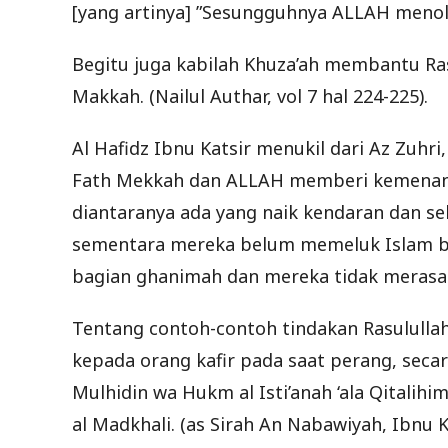
[yang artinya] ”Sesungguhnya ALLAH menolo
Begitu juga kabilah Khuza’ah membantu Rasu
Makkah. (Nailul Authar, vol 7 hal 224-225).
Al Hafidz Ibnu Katsir menukil dari Az Zuhri
Fath Mekkah dan ALLAH memberi kemenan
diantaranya ada yang naik kendaran dan se
sementara mereka belum memeluk Islam 
bagian ghanimah dan mereka tidak merasa 
Tentang contoh-contoh tindakan Rasulullah
kepada orang kafir pada saat perang, secar
Mulhidin wa Hukm al Isti’anah ‘ala Qitalihim
al Madkhali. (as Sirah An Nabawiyah, Ibnu Ka