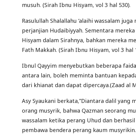
musuh. (Sirah Ibnu Hisyam, vol 3 hal 530).
Rasulullah Shalallahu ‘alaihi wassalam jug
perjanjian Hudaibiyyah. Sementara mereka 
Hisyam dalam Sirahnya, bahkan mereka memb
Fath Makkah. (Sirah Ibnu Hisyam, vol 3 hal 
Ibnul Qayyim menyebutkan beberapa faidah 
antara lain, boleh meminta bantuan kepad
dari khianat dan dapat dipercaya.(Zaad al Ma
Asy Syaukani berkata,”Diantara dalil yan
orang musyrik, bahwa Qazman seorang musyr
wassalam ketika perang Uhud dan berhasil
pembawa bendera perang kaum musyrikin. H