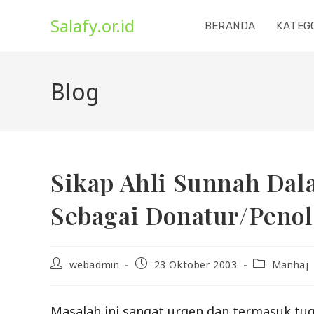
Skip
Salafy.or.id
to
BERANDA
KATEG
content
Blog
Sikap Ahli Sunnah Dal
Sebagai Donatur/Penol
Post
Post
Post
webadmin
23 Oktober 2003
Manhaj
author:
published:
category:
Masalah ini sangat urgen dan termasuk tu