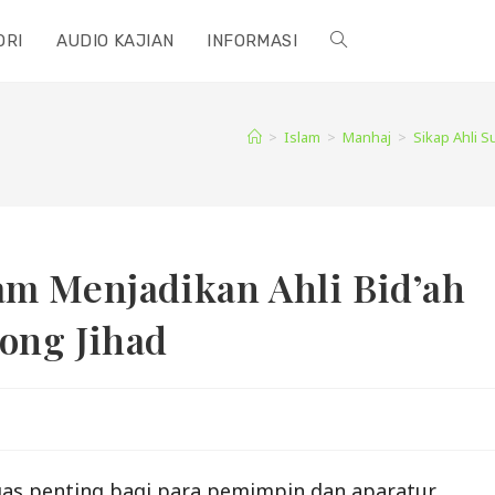
ORI
AUDIO KAJIAN
INFORMASI
TOGGLE
WEBSITE
>
Islam
>
Manhaj
>
Sikap Ahli 
SEARCH
am Menjadikan Ahli Bid’ah
ong Jihad
gas penting bagi para pemimpin dan aparatur