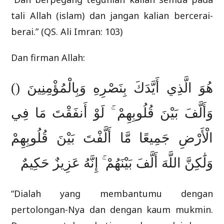
tali Allah (islam) dan jangan kalian bercerai-
berai.” (QS. Ali Imran: 103)
Dan firman Allah:
هُوَ الَّذِي أَيَّدَكَ بِنَصْرِهِ وَبِالْمُؤْمِنِينَ ()
وَأَلَّفَ بَيْنَ قُلُوبِهِمْ ۚ لَوْ أَنفَقْتَ مَا فِي
الْأَرْضِ جَمِيعًا مَّا أَلَّفْتَ بَيْنَ قُلُوبِهِمْ
وَلَٰكِنَّ اللَّهَ أَلَّفَ بَيْنَهُمْ ۚ إِنَّهُ عَزِيزٌ حَكِيمٌ
“Dialah yang membantumu dengan
pertolongan-Nya dan dengan kaum mukmin.