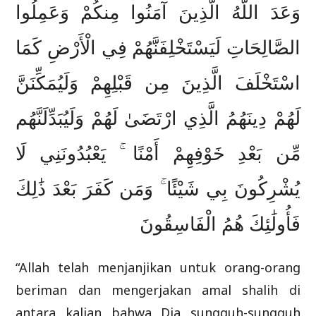
وَعَدَ اللَّهُ الَّذِينَ آمَنُوا مِنكُمْ وَعَمِلُوا
الصَّالِحَاتِ لَيَسْتَخْلِفَنَّهُمْ فِي الْأَرْضِ كَمَا
اسْتَخْلَفَ الَّذِينَ مِن قَبْلِهِمْ وَلَيُمَكِّنَنَّ
لَهُمْ دِينَهُمُ الَّذِي ارْتَضَىٰ لَهُمْ وَلَيُبَدِّلَنَّهُم
مِّن بَعْدِ خَوْفِهِمْ أَمْنًا ۚ يَعْبُدُونَنِي لَا
يُشْرِكُونَ بِي شَيْئًا ۚ وَمَن كَفَرَ بَعْدَ ذَٰلِكَ
فَأُولَٰئِكَ هُمُ الْفَاسِقُونَ
“Allah telah menjanjikan untuk orang-orang
beriman dan mengerjakan amal shalih di
antara kalian bahwa Dia sungguh-sungguh