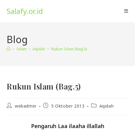
Skip
Salafy.or.id
to
content
Blog
>
Islam
>
Aqidah
>
Rukun Islam (Bag.5)
Rukun Islam (Bag.5)
Post
Post
Post
webadmin
5 Oktober 2013
Aqidah
author:
published:
category:
Pengaruh Laa ilaaha illallah