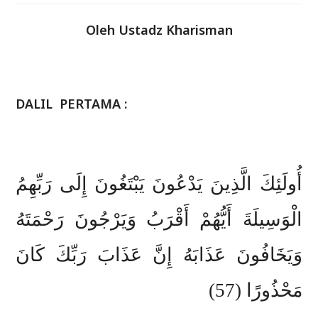
Oleh Ustadz Kharisman
DALIL PERTAMA :
أُولَئِكَ الَّذِينَ يَدْعُونَ يَبْتَغُونَ إِلَى رَبِّهِمُ
الْوَسِيلَةَ أَيُّهُمْ أَقْرَبُ وَيَرْجُونَ رَحْمَتَهُ
وَيَخَافُونَ عَذَابَهُ إِنَّ عَذَابَ رَبِّكَ كَانَ
مَحْذُورًا (57)