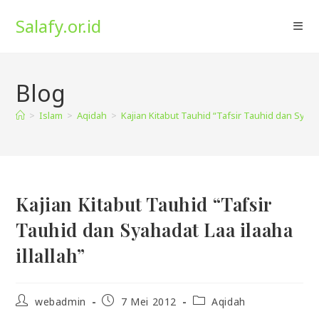
Skip
Salafy.or.id
to
content
Blog
>
Islam
>
Aqidah
>
Kajian Kitabut Tauhid “Tafsir Tauhid dan Syahad
Kajian Kitabut Tauhid “Tafsir
Tauhid dan Syahadat Laa ilaaha
illallah”
Post
Post
Post
webadmin
7 Mei 2012
Aqidah
author:
published:
category: