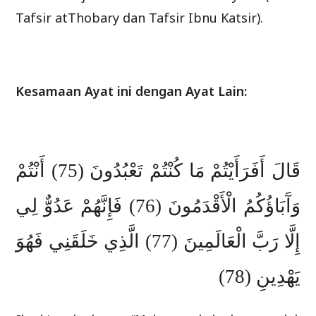
Tafsir atThobary dan Tafsir Ibnu Katsir).
Kesamaan Ayat ini dengan Ayat Lain:
قَالَ أَفَرَأَيْتُمْ مَا كُنْتُمْ تَعْبُدُونَ (75) أَنْتُمْ
وَآَبَاؤُكُمُ الْأَقْدَمُونَ (76) فَإِنَّهُمْ عَدُوٌّ لِي
إِلَّا رَبَّ الْعَالَمِينَ (77) الَّذِي خَلَقَنِي فَهُوَ
يَهْدِينِ (78)