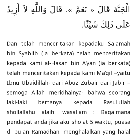
الْجَنَّةَ قَالَ « نَعَمْ ». قَالَ وَاللَّهِ لاَ أَزِيدُ
عَلَى ذَلِكَ شَيْئًا.
Dan telah menceritakan kepadaku Salamah
bin Syabiib (ia berkata) telah menceritakan
kepada kami al-Hasan bin A’yan (ia berkata)
telah menceritakan kepada kami Ma’qil –yaitu
Ibnu Ubaidillah- dari Abuz Zubair dari Jabir –
semoga Allah meridhainya- bahwa seorang
laki-laki bertanya kepada Rasulullah
shollallahu alaihi wasallam : Bagaimana
pendapat anda jika aku sholat 5 waktu, puasa
di bulan Ramadhan, menghalalkan yang halal