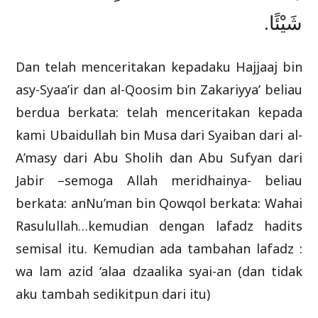
شَيْئًا.
Dan telah menceritakan kepadaku Hajjaaj bin
asy-Syaa’ir dan al-Qoosim bin Zakariyya’ beliau
berdua berkata: telah menceritakan kepada
kami Ubaidullah bin Musa dari Syaiban dari al-
A’masy dari Abu Sholih dan Abu Sufyan dari
Jabir –semoga Allah meridhainya- beliau
berkata: anNu’man bin Qowqol berkata: Wahai
Rasulullah…kemudian dengan lafadz hadits
semisal itu. Kemudian ada tambahan lafadz :
wa lam azid ‘alaa dzaalika syai-an (dan tidak
aku tambah sedikitpun dari itu)