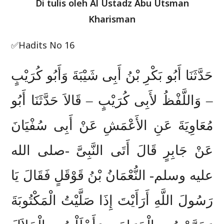
Di tulis oleh Al Ustadz Abu Utsman
Kharisman
✅Hadits No 16
حَدَّثَنَا أَبُو بَكْرِ بْنُ أَبِى شَيْبَةَ وَأَبُو كُرَيْبٍ
– وَاللَّفْظُ لأَبِى كُرَيْبٍ – قَالاَ حَدَّثَنَا أَبُو
مُعَاوِيَةَ عَنِ الأَعْمَشِ عَنْ أَبِى سُفْيَانَ
عَنْ جَابِرٍ قَالَ أَتَى النَّبِىَّ -صلى الله
عليه وسلم- النُّعْمَانُ بْنُ قَوْقَلٍ فَقَالَ يَا
رَسُولَ اللَّهِ أَرَأَيْتَ إِذَا صَلَّيْتُ الْمَكْتُوبَةَ