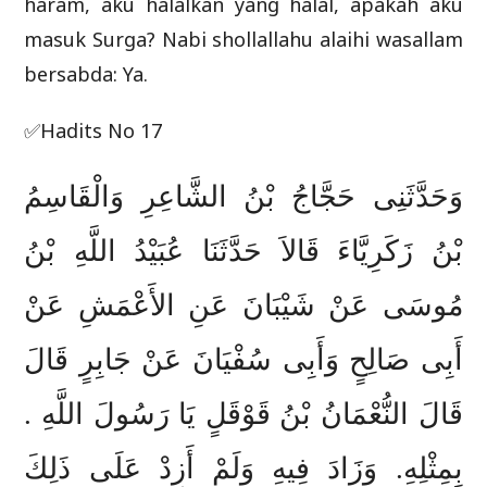
haram, aku halalkan yang halal, apakah aku
masuk Surga? Nabi shollallahu alaihi wasallam
bersabda: Ya.
✅Hadits No 17
وَحَدَّثَنِى حَجَّاجُ بْنُ الشَّاعِرِ وَالْقَاسِمُ
بْنُ زَكَرِيَّاءَ قَالاَ حَدَّثَنَا عُبَيْدُ اللَّهِ بْنُ
مُوسَى عَنْ شَيْبَانَ عَنِ الأَعْمَشِ عَنْ
أَبِى صَالِحٍ وَأَبِى سُفْيَانَ عَنْ جَابِرٍ قَالَ
قَالَ النُّعْمَانُ بْنُ قَوْقَلٍ يَا رَسُولَ اللَّهِ .
بِمِثْلِهِ. وَزَادَ فِيهِ وَلَمْ أَزِدْ عَلَى ذَلِكَ