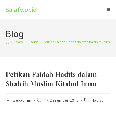
Skip
Salafy.or.id
to
content
Blog
>
Islam
>
Hadist
>
Petikan Faidah Hadits dalam Shahih Muslim Kit
Petikan Faidah Hadits dalam
Shahih Muslim Kitabul Iman
Post
Post
Post
webadmin
17 Desember 2015
Hadist
author:
published:
category: