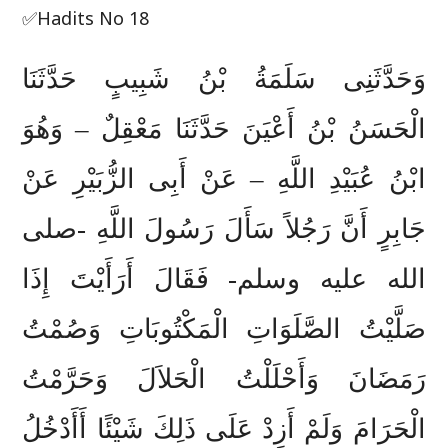
✅Hadits No 18
وَحَدَّثَنِى سَلَمَةُ بْنُ شَبِيبٍ حَدَّثَنَا
الْحَسَنُ بْنُ أَعْيَنَ حَدَّثَنَا مَعْقِلٌ – وَهُوَ
ابْنُ عُبَيْدِ اللَّهِ – عَنْ أَبِى الزُّبَيْرِ عَنْ
جَابِرٍ أَنَّ رَجُلاً سَأَلَ رَسُولَ اللَّهِ -صلى
الله عليه وسلم- فَقَالَ أَرَأَيْتَ إِذَا
صَلَّيْتُ الصَّلَوَاتِ الْمَكْتُوبَاتِ وَصُمْتُ
رَمَضَانَ وَأَحْلَلْتُ الْحَلاَلَ وَحَرَّمْتُ
الْحَرَامَ وَلَمْ أَزِدْ عَلَى ذَلِكَ شَيْئًا أَأَدْخُلُ