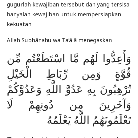
gugurlah kewajiban tersebut dan yang tersisa
hanyalah kewajiban untuk mempersiapkan
kekuatan.
Allah Subhânahu wa Ta’âlâ menegaskan :
وَأَعِدُّوا لَهُم مَّا اسْتَطَعْتُم مِّن
قُوَّةٍ وَمِن رِّبَاطِ الْخَيْلِ
تُرْهِبُونَ بِهِ عَدُوَّ اللَّهِ وَعَدُوَّكُمْ
وَآخَرِينَ مِن دُونِهِمْ لَا
تَعْلَمُونَهُمُ اللَّهُ يَعْلَمُهُ