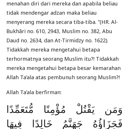
menahan diri dari mereka dan apabila beliau
tidak mendengar adzan maka beliau
menyerang mereka secara tiba-tiba. ”(HR. Al-
Bukhâri no. 610, 2943, Muslim no. 382, Abu
Daud no. 2634, dan At-Tirmidzy no. 1622).
Tidakkah mereka mengetahui betapa
terhormatnya seorang Muslim itu?! Tidakkah
mereka mengetahui betapa besar kemarahan
Allah Ta’ala atas pembunuh seorang Muslim?!
Allah Ta’ala berfirman:
وَمَن يَقْتُلْ مُؤْمِنًا مُّتَعَمِّدًا
فَجَزَاؤُهُ جَهَنَّمُ خَالِدًا فِيهَا