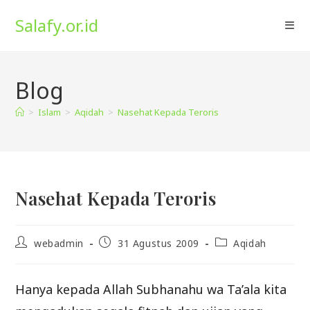
Skip
Salafy.or.id
to
content
Blog
>
Islam
>
Aqidah
>
Nasehat Kepada Teroris
Nasehat Kepada Teroris
Post
Post
Post
webadmin
31 Agustus 2009
Aqidah
author:
published:
category:
Hanya kepada Allah Subhanahu wa Ta’ala kita