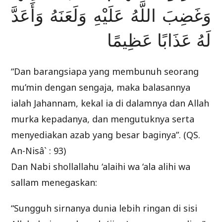
وَغَضِبَ اللَّهُ عَلَيْهِ وَلَعَنَهُ وَأَعَدَّ
لَهُ عَذَابًا عَظِيمًا
“Dan barangsiapa yang membunuh seorang
mu’min dengan sengaja, maka balasannya
ialah Jahannam, kekal ia di dalamnya dan Allah
murka kepadanya, dan mengutuknya serta
menyediakan azab yang besar baginya”. (QS.
An-Nisâ` : 93)
Dan Nabi shollallahu ‘alaihi wa ‘ala alihi wa
sallam menegaskan:
“Sungguh sirnanya dunia lebih ringan di sisi