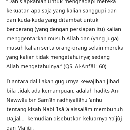
“Dan siapkanlah untuk menghadapi mereka
kekuatan apa saja yang kalian sanggupi dan
dari kuda-kuda yang ditambat untuk
berperang (yang dengan persiapan itu) kalian
menggentarkan musuh Allah dan (yang juga)
musuh kalian serta orang-orang selain mereka
yang kalian tidak mengetahuinya; sedang
Allah mengetahuinya.” (QS. Al-Anfâl : 60)
Diantara dalil akan gugurnya kewajiban jihad
bila tidak ada kemampuan, adalah hadits An-
Nawwâs bin Sam’ân radhiyallâhu ‘anhu
tentang kisah Nabi ‘Isâ ‘alaissalâm membunuh
Dajjal…, kemudian disebutkan keluarnya Ya`jûj
dan Ma`jûj,