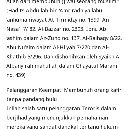
Allah dari membunuh (jiwa) seorang muslim.”
(Hadits Abdullah bin ‘Amr radhiyallahu
‘anhuma riwayat At-Tirmidzy no. 1399, An-
Nasa`i 7/ 82, Al-Bazzar no. 2393, Ibnu Abi
‘ashim dalam Az-Zuhd no. 137, Al-Baihaqy 8/22,
Abu Nu’aim dalam Al-Hilyah 7/270 dan Al-
Khathib 5/296. Dan dishohihkan oleh Syaikh Al-
Albany rahimahullah dalam Ghayatul Maram
no. 439).
Pelanggaran Keempat: Membunuh orang kafir
tanpa pandang bulu
Inilah salah satu pelanggaran Teroris dalam
berjihad yang menunjukkan pemahaman
mereka yang sangat dangkal tentang hukum-