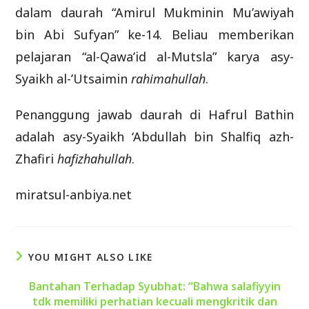
dalam daurah “Amirul Mukminin Mu’awiyah
bin Abi Sufyan” ke-14. Beliau memberikan
pelajaran “al-Qawa’id al-Mutsla” karya asy-
Syaikh al-’Utsaimin
rahimahullah
.
Penanggung jawab daurah di Hafrul Bathin
adalah asy-Syaikh ‘Abdullah bin Shalfiq azh-
Zhafiri
hafizhahullah
.
miratsul-anbiya.net
YOU MIGHT ALSO LIKE
Bantahan Terhadap Syubhat: “Bahwa salafiyyin
tdk memiliki perhatian kecuali mengkritik dan