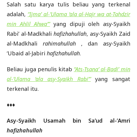
Salah satu karya tulis beliau yang terkenal
adalah,
“Ijma’ al-’Ulama ‘ala al-Hajr wa at-Tahdzir
min Ahlil Ahwa’”
yang dipuji oleh asy-Syaikh
Rabi’ al-Madkhali
hafizhahullah
, asy-Syaikh Zaid
al-Madkhali
rahimahullah
, dan asy-Syaikh
‘Ubaid al-Jabiri
hafizhahullah
.
Beliau juga penulis kitab
“Ats-Tsana’ al-Badi’ min
al-’Ulama ‘ala asy-Syaikh Rabi’”
yang sangat
terkenal itu.
♦♦♦
Asy-Syaikh Usamah bin Sa’ud al-’Amri
hafizhahullah