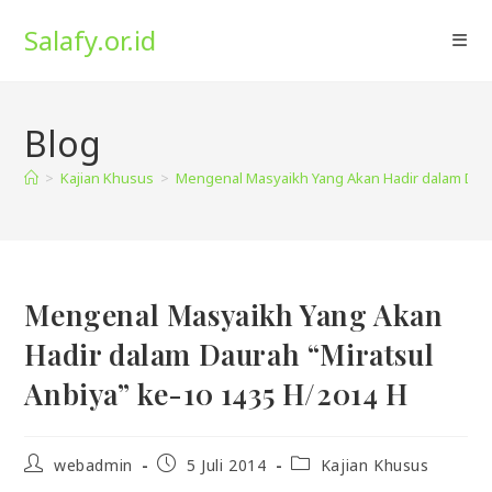
Skip
Salafy.or.id
to
content
Blog
>
Kajian Khusus
>
Mengenal Masyaikh Yang Akan Hadir dalam Daur
Mengenal Masyaikh Yang Akan
Hadir dalam Daurah “Miratsul
Anbiya” ke-10 1435 H/2014 H
Post
Post
Post
webadmin
5 Juli 2014
Kajian Khusus
author:
published:
category: