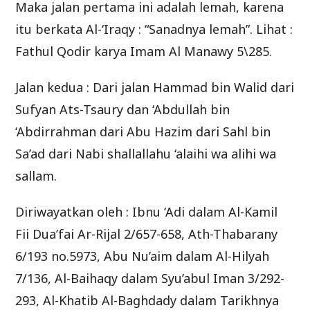
Maka jalan pertama ini adalah lemah, karena
itu berkata Al-‘Iraqy : “Sanadnya lemah”. Lihat :
Fathul Qodir karya Imam Al Manawy 5\285.
Jalan kedua : Dari jalan Hammad bin Walid dari
Sufyan Ats-Tsaury dan ‘Abdullah bin
‘Abdirrahman dari Abu Hazim dari Sahl bin
Sa’ad dari Nabi shallallahu ‘alaihi wa alihi wa
sallam.
Diriwayatkan oleh : Ibnu ‘Adi dalam Al-Kamil
Fii Dua’fai Ar-Rijal 2/657-658, Ath-Thabarany
6/193 no.5973, Abu Nu’aim dalam Al-Hilyah
7/136, Al-Baihaqy dalam Syu’abul Iman 3/292-
293, Al-Khatib Al-Baghdady dalam Tarikhnya