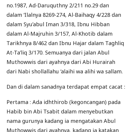
no.1987, Ad-Daruquthny 2/211 no.29 dan
dalam ‘Ilalnya 8269-274, Al-Baihaqy 4/228 dan
dalam Syu’abul Iman 3/318, Ibnu Hibban
dalam Al-Majruhin 3/157, Al-Khotib dalam
Tarikhnya 8/462 dan Ibnu Hajar dalam Taghliq
At-Ta’liq 3/170. Semuanya dari jalan Abul
Muthowwis dari ayahnya dari Abi Hurairah
dari Nabi shollallahu ‘alaihi wa alihi wa sallam.
Dan di dalam sanadnya terdapat empat cacat :
Pertama : Ada idhthirob (kegoncangan) pada
Habib bin Abi Tsabit dalam menyebutkan
nama gurunya kadang ia mengatakan Abul
Muthowwis dari ayahnya, kadang ia katakan