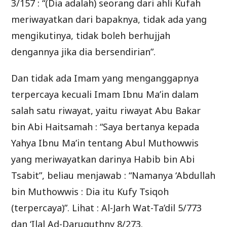
3/157 : “(Dia adalah) seorang dari ahli Kufah
meriwayatkan dari bapaknya, tidak ada yang
mengikutinya, tidak boleh berhujjah
dengannya jika dia bersendirian”.
Dan tidak ada Imam yang menganggapnya
terpercaya kecuali Imam Ibnu Ma’in dalam
salah satu riwayat, yaitu riwayat Abu Bakar
bin Abi Haitsamah : “Saya bertanya kepada
Yahya Ibnu Ma’in tentang Abul Muthowwis
yang meriwayatkan darinya Habib bin Abi
Tsabit”, beliau menjawab : “Namanya ‘Abdullah
bin Muthowwis : Dia itu Kufy Tsiqoh
(terpercaya)”. Lihat : Al-Jarh Wat-Ta’dil 5/773
dan ‘Ilal Ad-Daruquthny 8/273.