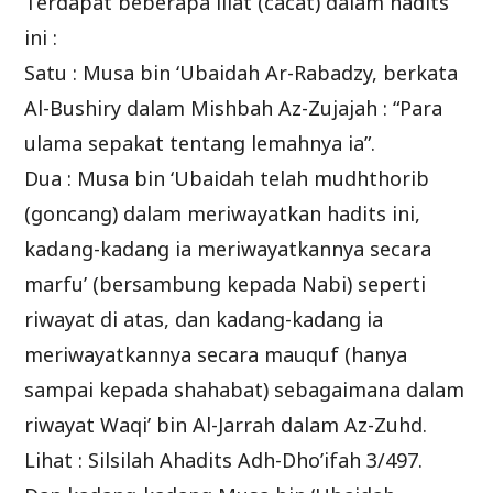
Terdapat beberapa illat (cacat) dalam hadits
ini :
Satu : Musa bin ‘Ubaidah Ar-Rabadzy, berkata
Al-Bushiry dalam Mishbah Az-Zujajah : “Para
ulama sepakat tentang lemahnya ia”.
Dua : Musa bin ‘Ubaidah telah mudhthorib
(goncang) dalam meriwayatkan hadits ini,
kadang-kadang ia meriwayatkannya secara
marfu’ (bersambung kepada Nabi) seperti
riwayat di atas, dan kadang-kadang ia
meriwayatkannya secara mauquf (hanya
sampai kepada shahabat) sebagaimana dalam
riwayat Waqi’ bin Al-Jarrah dalam Az-Zuhd.
Lihat : Silsilah Ahadits Adh-Dho’ifah 3/497.