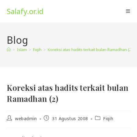
Skip
Salafy.or.id
to
content
Blog
>
Islam
>
Fiqih
>
Koreksi atas hadits terkait bulan Ramadhan (2)
Koreksi atas hadits terkait bulan
Ramadhan (2)
Post
Post
Post
webadmin
31 Agustus 2008
Fiqih
author:
published:
category: