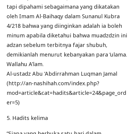
tapi dipahami sebagaimana yang dikatakan
oleh Imam Al-Baihaqy dalam Sunanul Kubra
4/218 bahwa yang diinginkan adalah ia boleh
minum apabila diketahui bahwa muadzdzin ini
adzan sebelum terbitnya fajar shubuh,
demikianlah menurut kebanyakan para ‘ulama.
Wallahu A’lam.
Al-ustadz Abu ‘Abdirrahman Luqman Jamal
(http://an-nashihah.com/index.php?
mod=article&cat=hadits&article=24&page_ord
er=5)
5. Hadits kelima
“Siapa yang berbuka satu hari dalam