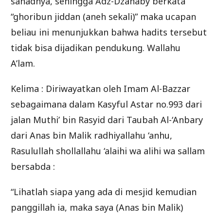
sanadnya, sehingga Adz-Dzahaby berkata
“ghoribun jiddan (aneh sekali)” maka ucapan
beliau ini menunjukkan bahwa hadits tersebut
tidak bisa dijadikan pendukung. Wallahu
A’lam.
Kelima : Diriwayatkan oleh Imam Al-Bazzar
sebagaimana dalam Kasyful Astar no.993 dari
jalan Muthi’ bin Rasyid dari Taubah Al-‘Anbary
dari Anas bin Malik radhiyallahu ‘anhu,
Rasulullah shollallahu ‘alaihi wa alihi wa sallam
bersabda :
“Lihatlah siapa yang ada di mesjid kemudian
panggillah ia, maka saya (Anas bin Malik)