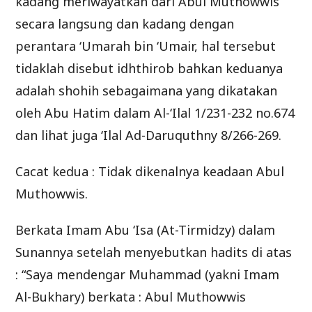
kadang meriwayatkan dari Abul Muthowwis
secara langsung dan kadang dengan
perantara ‘Umarah bin ‘Umair, hal tersebut
tidaklah disebut idhthirob bahkan keduanya
adalah shohih sebagaimana yang dikatakan
oleh Abu Hatim dalam Al-‘Ilal 1/231-232 no.674
dan lihat juga ‘Ilal Ad-Daruquthny 8/266-269.
Cacat kedua : Tidak dikenalnya keadaan Abul
Muthowwis.
Berkata Imam Abu ‘Isa (At-Tirmidzy) dalam
Sunannya setelah menyebutkan hadits di atas
: “Saya mendengar Muhammad (yakni Imam
Al-Bukhary) berkata : Abul Muthowwis