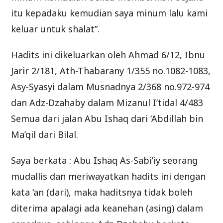
itu kepadaku kemudian saya minum lalu kami
keluar untuk shalat”.
Hadits ini dikeluarkan oleh Ahmad 6/12, Ibnu
Jarir 2/181, Ath-Thabarany 1/355 no.1082-1083,
Asy-Syasyi dalam Musnadnya 2/368 no.972-974
dan Adz-Dzahaby dalam Mizanul I’tidal 4/483
Semua dari jalan Abu Ishaq dari ‘Abdillah bin
Ma’qil dari Bilal.
Saya berkata : Abu Ishaq As-Sabi’iy seorang
mudallis dan meriwayatkan hadits ini dengan
kata ‘an (dari), maka haditsnya tidak boleh
diterima apalagi ada keanehan (asing) dalam