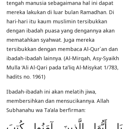
tengah manusia sebagaimana hal ini dapat
mereka lakukan di luar bulan Ramadhan. Di
hari-hari itu kaum muslimin tersibukkan
dengan ibadah puasa yang dengannya akan
mematahkan syahwat. Juga mereka
tersibukkan dengan membaca Al-Qur`an dan
ibadah-ibadah lainnya. (Al-Mirqah, Asy-Syaikh
Mulla ‘Ali Al-Qari pada ta’liq Al-Misykat 1/783,
hadits no. 1961)
Ibadah-ibadah ini akan melatih jiwa,
membersihkan dan mensucikannya. Allah
Subhanahu wa Ta’ala berfirman:
يَا أَيُّهَا الَّذِينَ آمَنُوا كُتِبَ