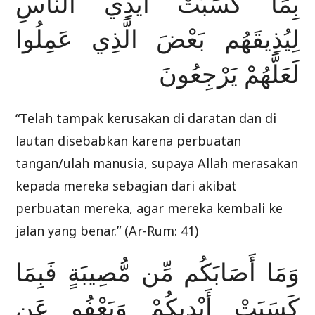
بِمَا كَسَبَتْ أَيْدِي النَّاسِ
لِيُذِيقَهُم بَعْضَ الَّذِي عَمِلُوا
لَعَلَّهُمْ يَرْجِعُونَ
“Telah tampak kerusakan di daratan dan di
lautan disebabkan karena perbuatan
tangan/ulah manusia, supaya Allah merasakan
kepada mereka sebagian dari akibat
perbuatan mereka, agar mereka kembali ke
jalan yang benar.” (Ar-Rum: 41)
وَمَا أَصَابَكُم مِّن مُّصِيبَةٍ فَبِمَا
كَسَبَتْ أَيْدِيكُمْ وَيَعْفُو عَن