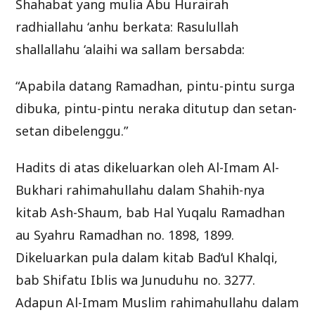
Shahabat yang mulia Abu Hurairah
radhiallahu ‘anhu berkata: Rasulullah
shallallahu ‘alaihi wa sallam bersabda:
“Apabila datang Ramadhan, pintu-pintu surga
dibuka, pintu-pintu neraka ditutup dan setan-
setan dibelenggu.”
Hadits di atas dikeluarkan oleh Al-Imam Al-
Bukhari rahimahullahu dalam Shahih-nya
kitab Ash-Shaum, bab Hal Yuqalu Ramadhan
au Syahru Ramadhan no. 1898, 1899.
Dikeluarkan pula dalam kitab Bad‘ul Khalqi,
bab Shifatu Iblis wa Junuduhu no. 3277.
Adapun Al-Imam Muslim rahimahullahu dalam