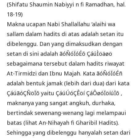
(Shifatu Shaumin Nabiyyi n fi Ramadhan, hal.
18-19)
Makna ucapan Nabi Shallallahu ‘alaihi wa
sallam dalam hadits di atas adalah setan itu
dibelenggu. Dan yang dimaksudkan dengan
setan di sini adalah ãóÑóÏóÉõ ÇáúÌöäøö
sebagaimana tersebut dalam hadits riwayat
At-Tirmidzi dan Ibnu Majah. Kata ãóÑóÏóÉñ
adalah bentuk jamak (lebih dari dua) dari kata
ÇáúãóÇÑöÏõ yaitu ÇáúÚóÇÊöí ÇáÔøóÏöíúÏõ ,
maknanya yang sangat angkuh, durhaka,
bertindak sewenang-wenang lagi melampaui
batas (lihat An-Nihayah fi Gharibil Hadits).
Sehingga yang dibelenggu hanyalah setan dari