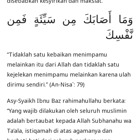
disebabkan kesyirikan dan maksiat.”
وَمَا أَصَابَكَ مِن سَيِّئَةٍ فَمِن
نَّفْسِكَ
“Tidaklah satu kebaikan menimpamu
melainkan itu dari Allah dan tidaklah satu
kejelekan menimpamu melainkan karena ulah
dirimu sendiri.” (An-Nisa`: 79)
Asy-Syaikh Ibnu Baz rahimahullahu berkata:
“Yang wajib dilakukan oleh seluruh muslimin
adalah bertaubat kepada Allah Subhanahu wa
Ta’ala, istiqamah di atas agamanya dan