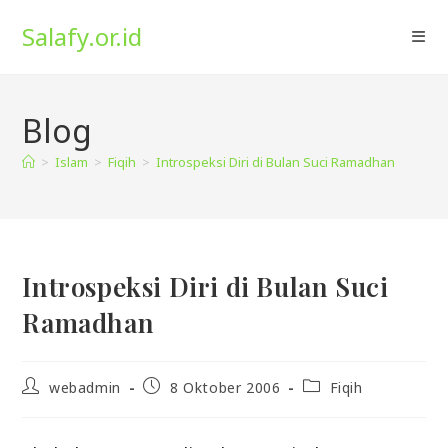
Skip
Salafy.or.id
to
content
Blog
>
Islam
>
Fiqih
>
Introspeksi Diri di Bulan Suci Ramadhan
Introspeksi Diri di Bulan Suci
Ramadhan
Post
Post
Post
webadmin
8 Oktober 2006
Fiqih
author:
published:
category: