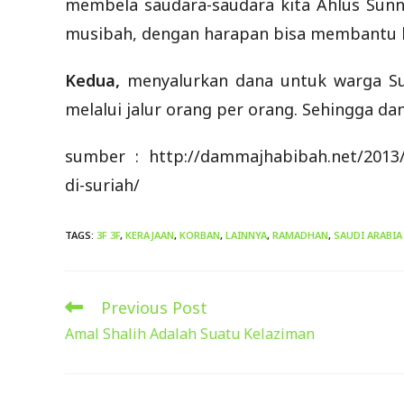
membela saudara-saudara kita Ahlus Sun
musibah, dengan harapan bisa membantu 
Kedua,
menyalurkan dana untuk warga Su
melalui jalur orang per orang. Sehingga d
sumber : http://dammajhabibah.net/2013/
di-suriah/
TAGS
:
3F 3F
,
KERAJAAN
,
KORBAN
,
LAINNYA
,
RAMADHAN
,
SAUDI ARABIA
Previous Post
Read
more
Amal Shalih Adalah Suatu Kelaziman
articles