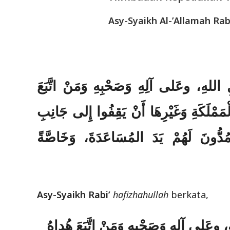
Asy-Syaikh Al-’Allamah Rab
للهِ، وعَلى آلِهِ وَصَحْبِهِ وَمَنْ اتَّبَعَ
لْمَمْلَكَةِ وَغَيْرِهَا أَنْ يَقِفُوا إِلى جَانِبِ
ُدُّونَ لَهُمْ يَدَ المُسَاعَدَةَ، وَخَاصَّةً
Asy-Syaikh Rabi’
hafizhahullah
berkata,
وعَلى آلِهِ وَصَحْبِهِ وَمَنْ اتَّبَعَ هُداهُ