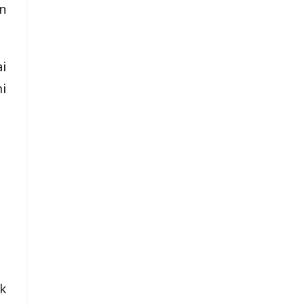
n
i
i
k