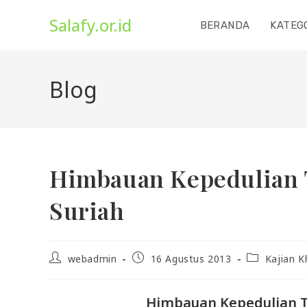
Skip
Salafy.or.id
to
BERANDA
KATEG
content
Blog
Himbauan Kepedulian 
Suriah
Post
Post
Post
webadmin
16 Agustus 2013
Kajian K
author:
published:
category:
Himbauan Kepedulian T