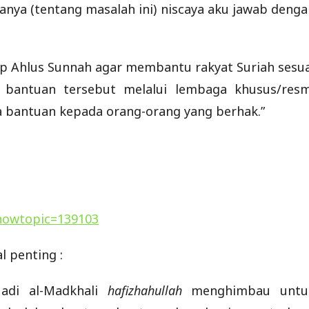
nya (tentang masalah ini) niscaya aku jawab denga
p Ahlus Sunnah agar membantu rakyat Suriah sesua
bantuan tersebut melalui lembaga khusus/resm
 bantuan kepada orang-orang yang berhak.”
howtopic=139103
l penting :
Hadi al-Madkhali
hafizhahullah
menghimbau untu