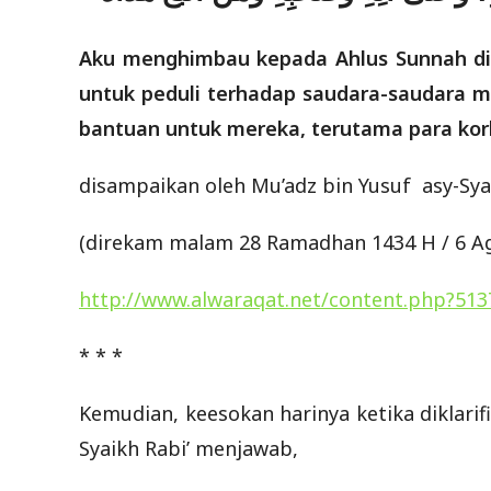
Aku menghimbau kepada Ahlus Sunnah di 
untuk peduli terhadap saudara-saudara m
bantuan untuk mereka, terutama para korb
disampaikan oleh Mu’adz bin Yusuf asy-S
(direkam malam 28 Ramadhan 1434 H / 6 A
http://www.alwaraqat.net/content.php?513
* * *
Kemudian, keesokan harinya ketika diklari
Syaikh Rabi’ menjawab,