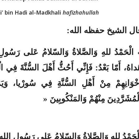
i’ bin Hadi al-Madkhali
hafizhahullah
:
ال الشيخ حفظه الله
الْحَمْدُ للهِ وَالصَّلاةُ وَالسّلامُ عَلى رَسُولِ ا
داهُ، أَمّا بَعْدُ: فَإِنِّي أَحُثُّ أَهْلَ السُّنَّةَ فِي ا
خْوَانِهِمْ مِنْ أَهْلِ السُّنَّةِ فِي سُورْيا، وَيَم
«
ْمُشَرَّدِينَ مِنْهُمْ وَالمَنْكُوبِينَ
ْحَمْدُ للهِ وَالصَّلاةُ وَالسّلامُ عَلى رَسُولِ اللهِ، 